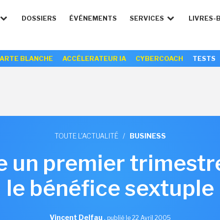
DOSSIERS
ÉVÉNEMENTS
SERVICES
LIVRES-
ARTE BLANCHE
ACCÉLERATEUR IA
CYBERCOACH
TESTS
TOUTE L'ACTUALITÉ
/
BUSINESS
 un premier trimestre
le bénéfice sextuple
Vincent Delfau
,
publié le 22 Avril 2005