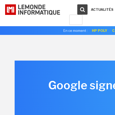
ACTUALITÉS
En ce moment :
HP POLY
C
Google signe