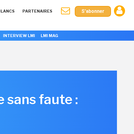
S'abonner
BLANCS
PARTENAIRES
INTERVIEW LMI
LMI MAG
 sans faute :