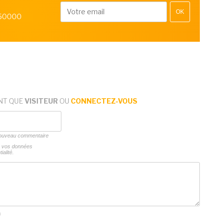
OK
 50000
NT QUE
VISITEUR
OU
CONNECTEZ-VOUS
 nouveau commentaire
ns vos données
ialité.
s