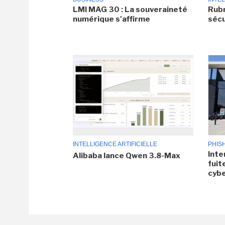
LMI MAG 30 : La souveraineté
Rubr
numérique s'affirme
sécu
INTELLIGENCE ARTIFICIELLE
PHIS
Inte
Alibaba lance Qwen 3.8-Max
fuit
cyb