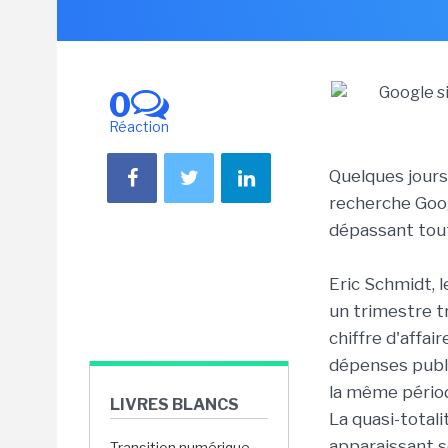
0
Réaction
Quelques jours
recherche Goog
dépassant tout
Eric Schmidt, l
un trimestre tr
chiffre d'affa
dépenses publi
la même périod
LIVRES BLANCS
La quasi-total
apparaissant so
Transition numérique