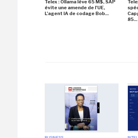
Telex : Ollama lève 65 M$, SAP
Tele
évite une amende de l'UE,
spéc
L'agent IA de codage Bob...
Capg
85...
BUSINESS
INTEL