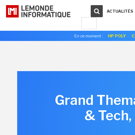
ACTUALITÉS
En ce moment :
HP POLY
C
Grand Thema
& Tech,