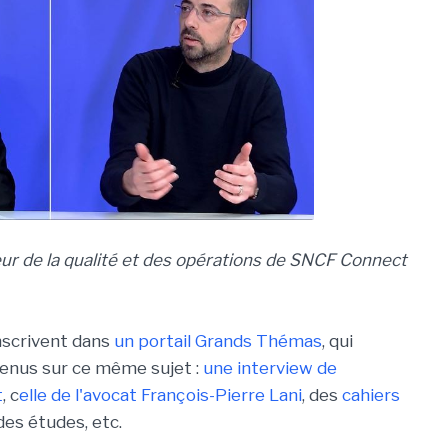
eur de la qualité et des opérations de SNCF Connect
nscrivent dans
un portail Grands Thémas
, qui
tenus sur ce même sujet :
une interview de
t
, c
elle de l'avocat François-Pierre Lani
, des
cahiers
 des études, etc.