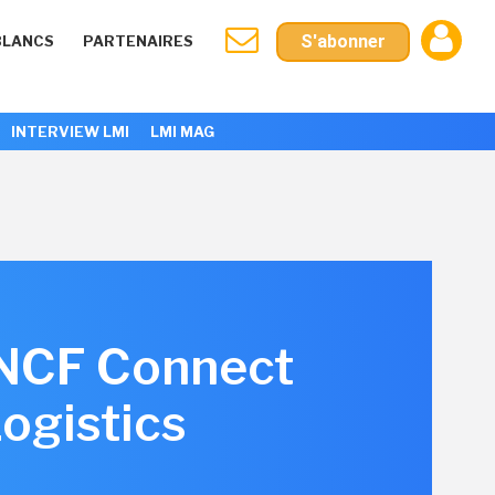
S'abonner
BLANCS
PARTENAIRES
INTERVIEW LMI
LMI MAG
SNCF Connect
ogistics