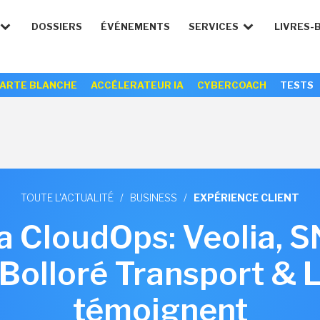
DOSSIERS
ÉVÉNEMENTS
SERVICES
LIVRES-
ARTE BLANCHE
ACCÉLERATEUR IA
CYBERCOACH
TESTS
TOUTE L'ACTUALITÉ
/
BUSINESS
/
EXPÉRIENCE CLIENT
 CloudOps: Veolia, 
 Bolloré Transport & L
témoignent