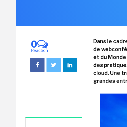
Dans le cadr
0
de webconfér
Réaction
et du Monde 
des pratique
cloud. Une t
grandes entr