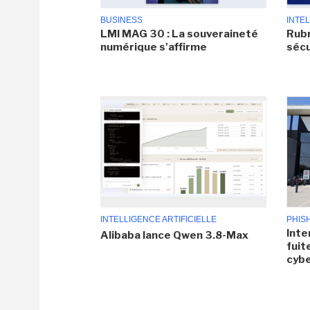
BUSINESS
INTEL
LMI MAG 30 : La souveraineté
Rubr
numérique s'affirme
sécu
INTELLIGENCE ARTIFICIELLE
PHIS
Inte
Alibaba lance Qwen 3.8-Max
fuit
cyb