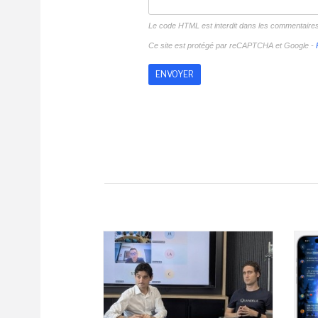
Le code HTML est interdit dans les commentaire
Ce site est protégé par reCAPTCHA et Google -