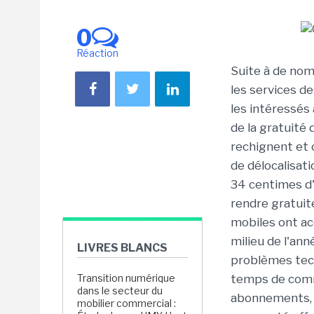
0
Réaction
Suite à de no
les services d
les intéressés
de la gratuité 
rechignent et
de délocalisati
34 centimes d'
rendre gratuit
mobiles ont ac
milieu de l'an
LIVRES BLANCS
problèmes tech
Transition numérique
temps de commu
dans le secteur du
abonnements, l
mobilier commercial :