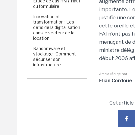
Étude de cas HMY Haut
augmenté offr
du formulaire
importante. Le
Innovation et
justifie une c
transformation : Les
cette oreille e
défis de la digitalisation
dans le secteur de la
FAI n'ont pas 
location
menaçant de dé
Ransomware et
ministre délégu
stockage : Comment
début 2006 afin
sécuriser son
infrastructure
Article rédigé par
Elian Cordoue
Cet article