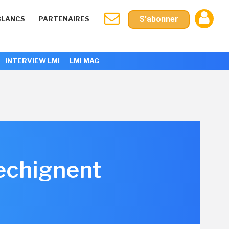
S'abonner
BLANCS
PARTENAIRES
INTERVIEW LMI
LMI MAG
rechignent