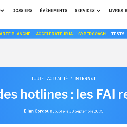
DOSSIERS
ÉVÉNEMENTS
SERVICES
LIVRES-
ARTE BLANCHE
ACCÉLERATEUR IA
CYBERCOACH
TESTS
TOUTE L'ACTUALITÉ
/
INTERNET
des hotlines : les FAI 
Elian Cordoue
,
publié le 30 Septembre 2005