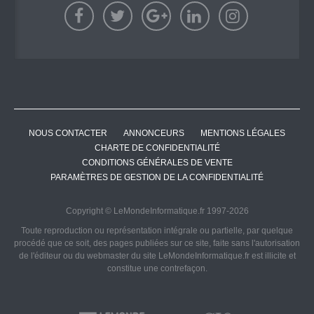
NOUS CONTACTER
ANNONCEURS
MENTIONS LÉGALES
CHARTE DE CONFIDENTIALITÉ
CONDITIONS GÉNÉRALES DE VENTE
PARAMÈTRES DE GESTION DE LA CONFIDENTIALITÉ
Copyright © LeMondeInformatique.fr 1997-2026
Toute reproduction ou représentation intégrale ou partielle, par quelque
procédé que ce soit, des pages publiées sur ce site, faite sans l'autorisation
de l'éditeur ou du webmaster du site LeMondeInformatique.fr est illicite et
constitue une contrefaçon.