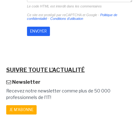
Le code HTML est interdit dans les commentaires
Ce site est protégé par reCAPTCHA et Google -
Politique de
confidentialité
-
Conditions d'utilisation
SUIVRE TOUTE L'ACTUALITÉ
Newsletter
Recevez notre newsletter comme plus de 50 000
professionnels de l'IT!
JE M'ABONNE