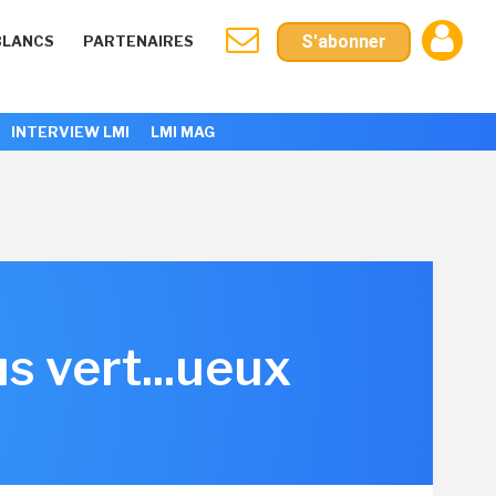
S'abonner
BLANCS
PARTENAIRES
INTERVIEW LMI
LMI MAG
s vert...ueux