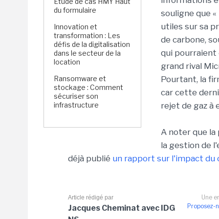
informations é
Étude de cas HMY Haut
du formulaire
souligne que «
utiles sur sa 
Innovation et
transformation : Les
de carbone, so
défis de la digitalisation
qui pourraient
dans le secteur de la
location
grand rival Mi
Ransomware et
Pourtant, la f
stockage : Comment
car cette dern
sécuriser son
infrastructure
rejet de gaz à 
A noter que la
la gestion de 
déjà publié
un rapport sur l'impact du
Une er
Article rédigé par
Proposez-n
Jacques Cheminat avec IDG