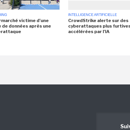
HING
INTELLIGENCE ARTIFICIELLE
rmarché victime d'une
CrowdStrike alerte sur des
e de données après une
cyberattaques plus furtives
erattaque
accélérées par l'IA
Sui