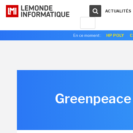
ACTUALITÉS
En ce moment :
HP POLY
C
Greenpeace c