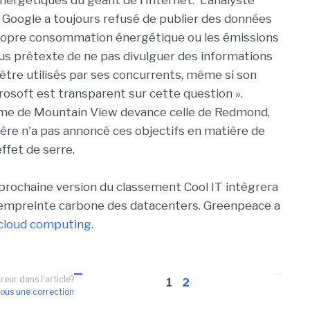
nergétiques du géant de l'Internet. L'analyste
 Google a toujours refusé de publier des données
propre consommation énergétique ou les émissions
us prétexte de ne pas divulguer des informations
 être utilisés par ses concurrents, même si son
crosoft est transparent sur cette question ».
irme de Mountain View devance celle de Redmond,
ière n'a pas annoncé ces objectifs en matière de
effet de serre.
 prochaine version du classement Cool IT intègrera
l'empreinte carbone des datacenters. Greenpeace a
 cloud computing.
reur dans l'article?
1
2
ous une correction