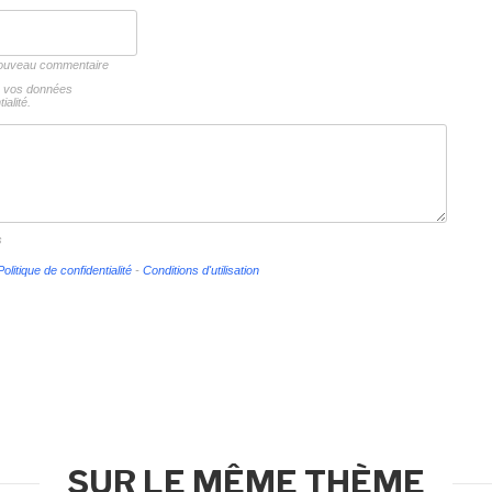
 nouveau commentaire
ns vos données
ialité.
s
Politique de confidentialité
-
Conditions d'utilisation
SUR LE MÊME THÈME