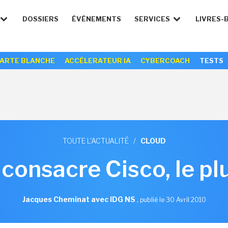
DOSSIERS
ÉVÉNEMENTS
SERVICES
LIVRES-
ARTE BLANCHE
ACCÉLERATEUR IA
CYBERCOACH
TESTS
TOUTE L'ACTUALITÉ
/
CLOUD
onsacre Cisco, le plu
Jacques Cheminat avec IDG NS
,
publié le 30 Avril 2010