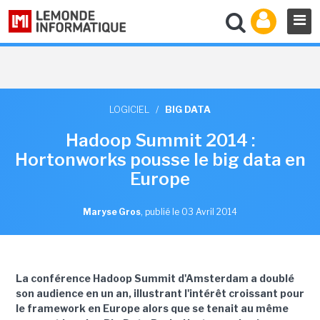
LOGICIEL
/
BIG DATA
Hadoop Summit 2014 :
Hortonworks pousse le big data en
Europe
Maryse Gros
,
publié le 03 Avril 2014
La conférence Hadoop Summit d'Amsterdam a doublé
son audience en un an, illustrant l'intérêt croissant pour
le framework en Europe alors que se tenait au même