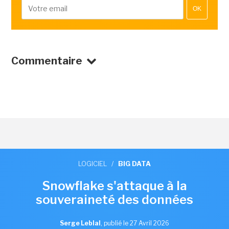
OK
Commentaire
LOGICIEL
/
BIG DATA
Snowflake s'attaque à la
souveraineté des données
Serge Leblal
,
publié le 27 Avril 2026