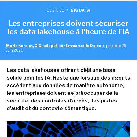
LOGICIEL
/
BIG DATA
Les entreprises doivent sécuriser
les data lakehouse à l'heure de l'IA
Maria Korolov, CIO (adapté par Emmanuelle Delsol)
,
publié le 26
Juin 2026
Les data lakehouses offrent déjà une base
solide pour les IA. Reste que lorsque des agents
accèdent aux données de manière autonome,
les entreprises doivent se préoccuper de la
sécurité, des contrôles d'accès, des pistes
d'audit et du contexte sémantique.