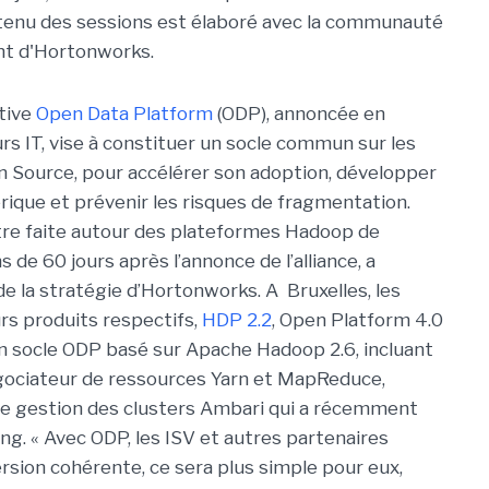
ntenu des sessions est élaboré avec la communauté
ent d'Hortonworks.
ative
Open Data Platform
(ODP), annoncée en
urs IT, vise à constituer un socle commun sur les
Source, pour accélérer son adoption, développer
ique et prévenir les risques de fragmentation.
tre faite autour des plateformes Hadoop de
 de 60 jours après l’annonce de l’alliance, a
e la stratégie d’Hortonworks. A Bruxelles, les
rs produits respectifs,
HDP 2.2
, Open Platform 4.0
 un socle ODP basé sur Apache Hadoop 2.6, incluant
négociateur de ressources Yarn et MapReduce,
de gestion des clusters Ambari qui a récemment
ng. « Avec ODP, les ISV et autres partenaires
ersion cohérente, ce sera plus simple pour eux,