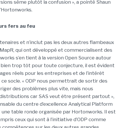
rsions sème plutôt la confusion », a pointé Shaun
d’Hortonworks.
rs fers au feu
artenaires et n’inclut pas les deux autres flambeaux
t MapR, qui ont développé et commercialisent des
works s’en tient à la version Open Source autour
t bien trop tôt pour toute conjecture, il est évident
es réels pour les entreprises et de l’intérêt
r ce socle. « ODP nous permettrait de sortir des
rriger des problèmes plus vite, mais nous
 distributions car SAS veut être présent partout »,
sable du centre d’excellence Analytical Platform
une table ronde organisée par Hortonworks. Il est
ompris ceux qui sont à l’initiative d’ODP comme
rs compétences sur les deux autres grandes