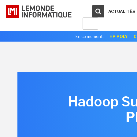
ACTUALITÉS
En ce moment :
HP POLY
C
Hadoop Su
P