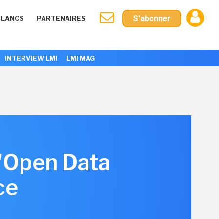
S'abonner
BLANCS
PARTENAIRES
INTERVIEW LMI
LMI MAG
'Open Data
ce