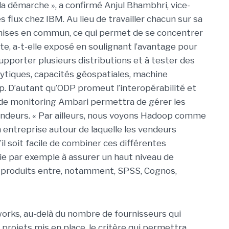
a démarche », a confirmé Anjul Bhambhri, vice-
 flux chez IBM. Au lieu de travailler chacun sur sa
 mises en commun, ce qui permet de se concentrer
ète, a-t-elle exposé en soulignant l’avantage pour
pporter plusieurs distributions et à tester des
ytiques, capacités géospatiales, machine
p. D’autant qu’ODP promeut l’interopérabilité et
 de monitoring Ambari permettra de gérer les
deurs. « Par ailleurs, nous voyons Hadoop comme
 entreprise autour de laquelle les vendeurs
qu’il soit facile de combiner ces différentes
oie par exemple à assurer un haut niveau de
e produits entre, notamment, SPSS, Cognos,
orks, au-delà du nombre de fournisseurs qui
e projets mis en place, le critère qui permettra