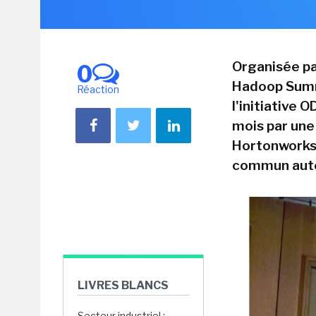
Organisée pa
0
Hadoop Summi
Réaction
l'initiative 
mois par une 
Hortonworks,
commun auto
LIVRES BLANCS
Secteur industriel :