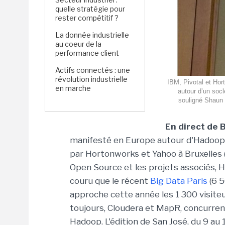
quelle stratégie pour
rester compétitif ?
La donnée industrielle
au coeur de la
performance client
Actifs connectés : une
révolution industrielle
IBM, Pivotal et Ho
en marche
autour d’un socl
souligné Shaun C
En direct de B
manifesté en Europe autour d'Hadoop s
par Hortonworks et Yahoo à Bruxelles 
Open Source et les projets associés,
couru que le récent
Big Data Paris
(6 5
approche cette année les 1 300 visiteu
toujours, Cloudera et MapR, concurren
Hadoop. L'édition de San José, du 9 au 