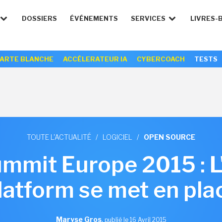
DOSSIERS
ÉVÉNEMENTS
SERVICES
LIVRES-
ARTE BLANCHE
ACCÉLERATEUR IA
CYBERCOACH
TESTS
TOUTE L'ACTUALITÉ
/
LOGICIEL
/
OPEN SOURCE
mmit Europe 2015 : L
latform se met en pla
Maryse Gros
,
publié le 16 Avril 2015