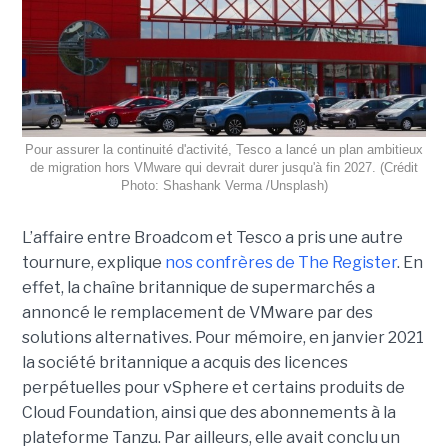
Pour assurer la continuité d'activité, Tesco a lancé un plan ambitieux
de migration hors VMware qui devrait durer jusqu'à fin 2027. (Crédit
Photo: Shashank Verma /Unsplash)
L’affaire entre Broadcom et Tesco a pris une autre
tournure, explique
nos confrères de The Register
. En
effet, la chaîne britannique de supermarchés a
annoncé le remplacement de VMware par des
solutions alternatives. Pour mémoire, en janvier 2021
la société britannique a acquis des licences
perpétuelles pour vSphere et certains produits de
Cloud Foundation, ainsi que des abonnements à la
plateforme Tanzu. Par ailleurs, elle avait conclu un