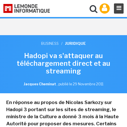
BUSINESS
/
JURIDIQUE
Hadopi va s'attaquer au
téléchargement direct et au
streaming
Jacques Cheminat
,
publié le 29 Novembre 2011
En réponse au propos de Nicolas Sarkozy sur
Hadopi 3 portant sur les sites de streaming, le
ministre de la Culture a donné 3 mois à la Haute
Autorité pour proposer des mesures. Certains