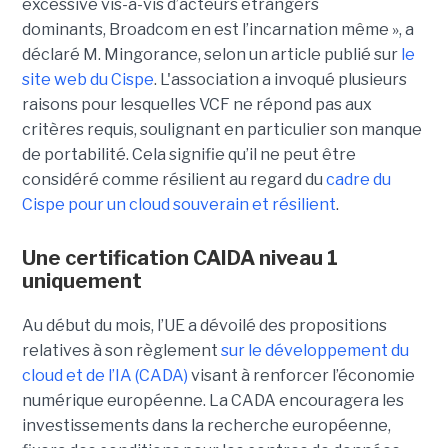
excessive vis-à-vis d’acteurs étrangers
dominants, Broadcom en est l’incarnation même », a
déclaré M. Mingorance, selon un article publié sur
le
site web du C
ispe
.
L'association a invoqué plusieurs
raisons pour lesquelles VCF ne répond pas aux
critères requis, soulignant en particulier son manque
de portabilité. Cela signifie qu’il ne peut être
considéré comme résilient au regard du
cadre du
C
ispe
pour un cloud souverain et résilient
.
Une certification CAIDA niveau 1
uniquement
Au début du mois, l’UE a dévoilé des propositions
relatives à son règlement
sur le développement du
cloud et de l’IA (CADA)
visant à renforcer l’économie
numérique européenne. La CADA encouragera les
investissements dans la recherche européenne,