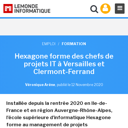
EMPLOI
/
FORMATION
Hexagone forme des chefs de
projets IT à Versailles et
Clermont-Ferrand
Véronique Arène
,
publié le 12 Novembre 2020
Installée depuis la rentrée 2020 en Ile-de-
France et en région Auvergne-Rhône-Alpes,
l'école supérieure d'informatique Hexagone
forme au management de projets