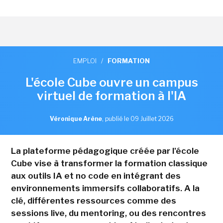
EMPLOI
/
FORMATION
L'école Cube ouvre un campus
virtuel de formation à l'IA
Véronique Arène
,
publié le 09 Juillet 2026
La plateforme pédagogique créée par l'école
Cube vise à transformer la formation classique
aux outils IA et no code en intégrant des
environnements immersifs collaboratifs. A la
clé, différentes ressources comme des
sessions live, du mentoring, ou des rencontres