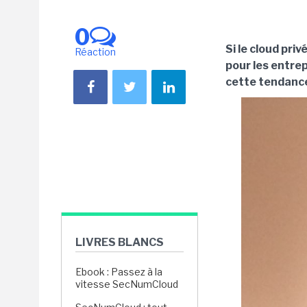
0
Si le cloud pri
Réaction
pour les entre
cette tendanc
LIVRES BLANCS
Ebook : Passez à la
vitesse SecNumCloud