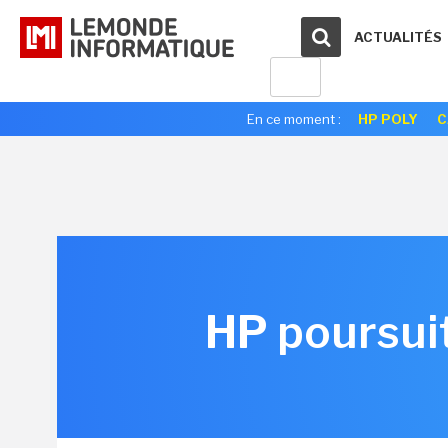
ACTUALITÉS
En ce moment :
HP POLY
C
HP poursuit