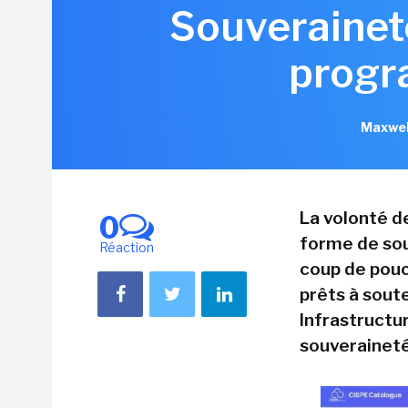
Souveraineté
progr
Maxwel
La volonté d
0
forme de sou
Réaction
coup de pouc
prêts à sout
Infrastructu
souveraineté