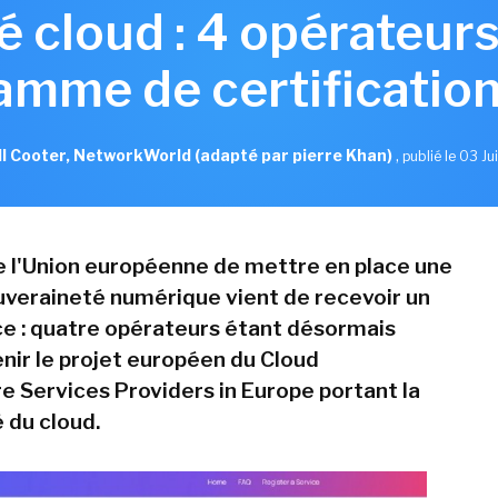
 cloud : 4 opérateur
amme de certification
l Cooter, NetworkWorld (adapté par pierre Khan)
,
publié le 03 Ju
e l'Union européenne de mettre en place une
veraineté numérique vient de recevoir un
e : quatre opérateurs étant désormais
enir le projet européen du Cloud
re Services Providers in Europe portant la
 du cloud.