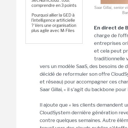
SecNumCloud : tout
comprendre en 3 points
Saar Gillai, senior
Bar
Pourquoi allier la GED à
l'intelligence artificielle
? Vers une organisation
En direct de 
plus agile avec M-Files
charge de l'of
entreprises ori
et cela peut p
traditionnelle 
vers un modèle SaaS, des besoins de 
décidé de reformuler son offre Cloud
et réseau) pour accompagner ces chan
Saar Gillai, « il s'agit du backbone pour 
Il ajoute que « les clients demandent 
CloudSystem dernière génération reve
contre quelques semaines. Autre élém