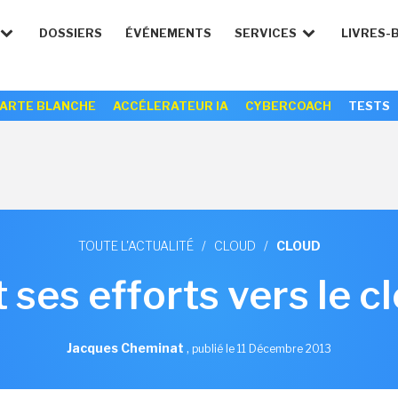
DOSSIERS
ÉVÉNEMENTS
SERVICES
LIVRES-
ARTE BLANCHE
ACCÉLERATEUR IA
CYBERCOACH
TESTS
TOUTE L'ACTUALITÉ
/
CLOUD
/
CLOUD
 ses efforts vers le c
Jacques Cheminat
,
publié le 11 Décembre 2013