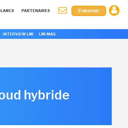
S'abonner
BLANCS
PARTENAIRES
INTERVIEW LMI
LMI MAG
loud hybride