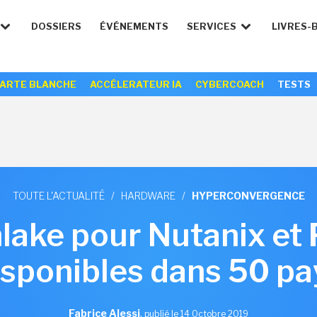
DOSSIERS
ÉVÉNEMENTS
SERVICES
LIVRES-
ARTE BLANCHE
ACCÉLERATEUR IA
CYBERCOACH
TESTS
TOUTE L'ACTUALITÉ
/
HARDWARE
/
HYPERCONVERGENCE
ake pour Nutanix et 
isponibles dans 50 pa
Fabrice Alessi
,
publié le 14 Octobre 2019