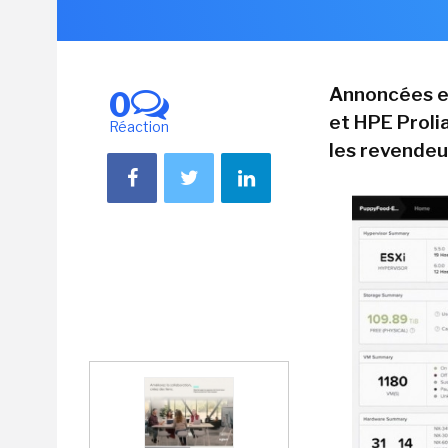
Annoncées en
0
et HPE Proli
Réaction
les revendeu