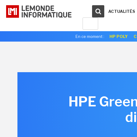
ACTUALITÉS
En ce moment :
HP POLY
C
HPE Greenl
d