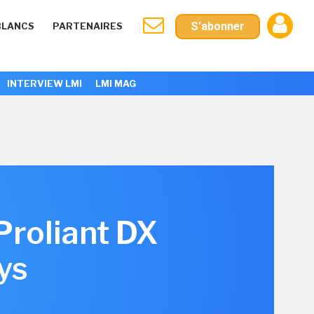
S'abonner
BLANCS
PARTENAIRES
INTERVIEW LMI
LMI MAG
Proliant DX
ys