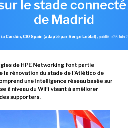
sur le stade connecté 
de Madrid
ia Cordón, CIO Spain (adapté par Serge Leblal)
,
publié le 25 Juin
gies de HPE Networking font partie
 la rénovation du stade de l'Atlético de
comprend une intelligence réseau basée sur
ise à niveau du WiFi visant à améliorer
 des supporters.