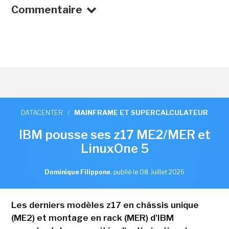
Commentaire
DATACENTER
/
MAINFRAME ET SUPERCALCULATEUR
IBM pousse ses z17 ME2/MER et
LinuxOne 5
Dominique Filippone
,
publié le 08 Juillet 2026
Les derniers modèles z17 en châssis unique
(ME2) et montage en rack (MER) d'IBM