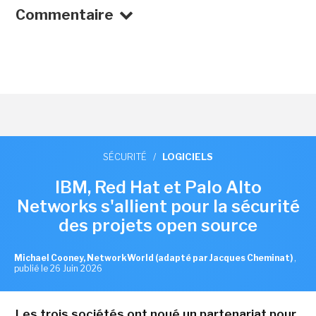
Commentaire
SÉCURITÉ
/
LOGICIELS
IBM, Red Hat et Palo Alto
Networks s'allient pour la sécurité
des projets open source
Michael Cooney, NetworkWorld (adapté par Jacques Cheminat)
,
publié le 26 Juin 2026
Les trois sociétés ont noué un partenariat pour