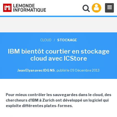
CLOUD
/
STOCKAGE
IBM bientôt courtier en stockage
cloud avec ICStore
Jean Elyan avec IDG NS
,
publié le 09 Décembre 2013
Pour mieux contrôler les sauvegardes dans le cloud, des
chercheurs d'IBM à Zurich ont développé un logiciel qui
exploite différentes plates-formes.