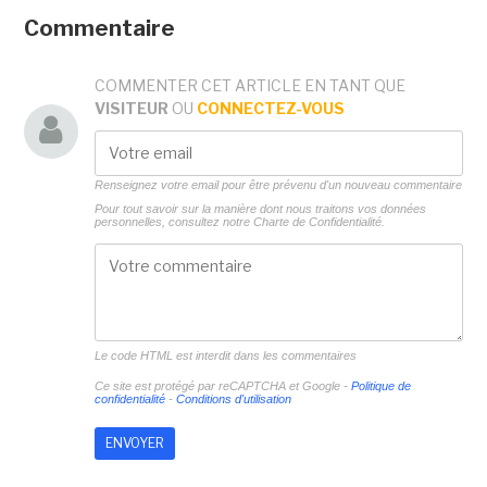
Commentaire
COMMENTER CET ARTICLE EN TANT QUE
VISITEUR
OU
CONNECTEZ-VOUS
Renseignez votre email pour être prévenu d'un nouveau commentaire
Pour tout savoir sur la manière dont nous traitons vos données
personnelles, consultez notre
Charte de Confidentialité.
Le code HTML est interdit dans les commentaires
Ce site est protégé par reCAPTCHA et Google -
Politique de
confidentialité
-
Conditions d'utilisation