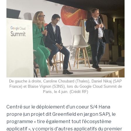
De gauche à droite, Caroline Choubard (Thales), Daniel Nikaj (SAP
France) et Blaise Vignon (S3NS), lors du Google Cloud Summit de
Paris, le 4 juin. (Crédit RF)
Centré sur le déploiement d'un coeur S/4 Hana
propre (un projet dit Greenfield en jargon SAP), le
programme « tire également tout l'écosystème
applicatif », y compris d'autres applicatifs du premier