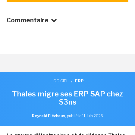
Commentaire
LOGICIEL
/
ERP
Thales migre ses ERP SAP chez
S3ns
Reynald Fléchaux
,
publié le 11 Juin 2026