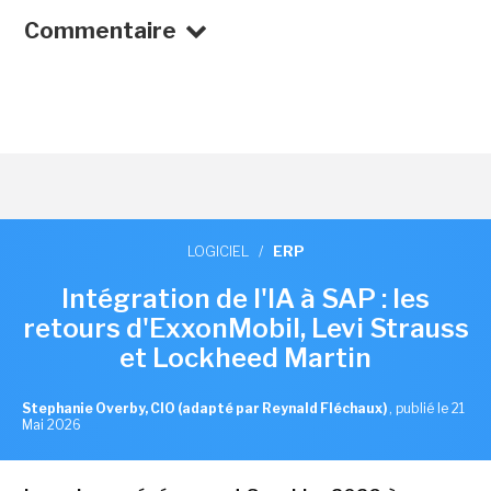
Commentaire
LOGICIEL
/
ERP
Intégration de l'IA à SAP : les
retours d'ExxonMobil, Levi Strauss
et Lockheed Martin
Stephanie Overby, CIO (adapté par Reynald Fléchaux)
,
publié le 21
Mai 2026