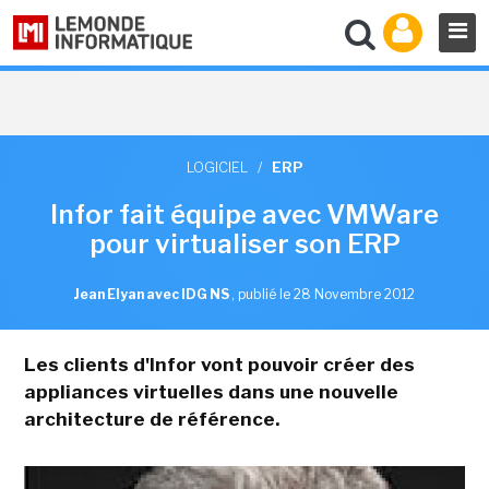
LOGICIEL
/
ERP
Infor fait équipe avec VMWare
pour virtualiser son ERP
Jean Elyan avec IDG NS
,
publié le 28 Novembre 2012
Les clients d'Infor vont pouvoir créer des
appliances virtuelles dans une nouvelle
architecture de référence.