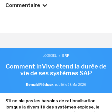
Commentaire
LOGICIEL
/
ERP
Comment InVivo étend la durée de
vie de ses systèmes SAP
Reynald Fléchaux
,
publié le 28 Mai 2026
S'il ne nie pas les besoins de rationalisation
lorsque la diversité des systèmes explose, le