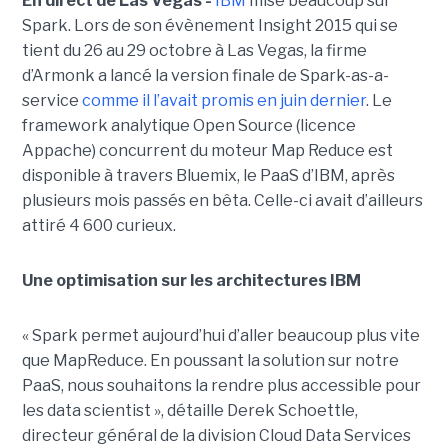
En direct de Las Vegas -
IBM
mise beaucoup sur
Spark. Lors de son évènement Insight 2015 qui se
tient du 26 au 29 octobre à Las Vegas, la firme
d’Armonk a lancé la version finale de Spark-as-a-
service
comme il l’avait promis en juin dernier
. Le
framework analytique Open Source (licence
Appache) concurrent du moteur Map Reduce est
disponible à travers Bluemix, le PaaS d’IBM, après
plusieurs mois passés en bêta. Celle-ci avait d’ailleurs
attiré 4 600 curieux.
Une optimisation sur les architectures IBM
« Spark permet aujourd’hui d’aller beaucoup plus vite
que MapReduce. En poussant la solution sur notre
PaaS, nous souhaitons la rendre plus accessible pour
les data scientist », détaille Derek Schoettle,
directeur général de la division Cloud Data Services