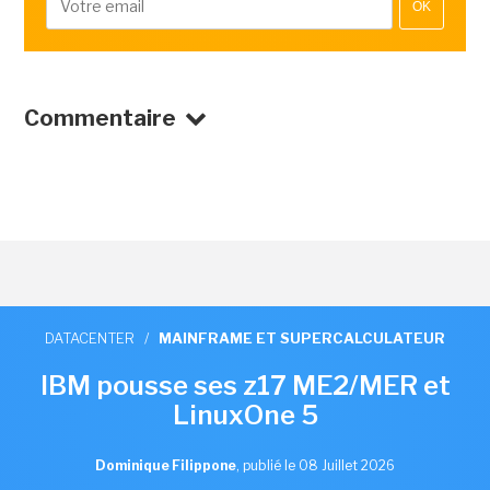
OK
Commentaire
DATACENTER
/
MAINFRAME ET SUPERCALCULATEUR
IBM pousse ses z17 ME2/MER et
LinuxOne 5
Dominique Filippone
,
publié le 08 Juillet 2026