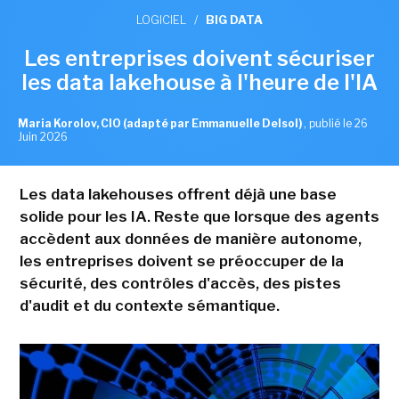
LOGICIEL
/
BIG DATA
Les entreprises doivent sécuriser
les data lakehouse à l'heure de l'IA
Maria Korolov, CIO (adapté par Emmanuelle Delsol)
,
publié le 26
Juin 2026
Les data lakehouses offrent déjà une base
solide pour les IA. Reste que lorsque des agents
accèdent aux données de manière autonome,
les entreprises doivent se préoccuper de la
sécurité, des contrôles d'accès, des pistes
d'audit et du contexte sémantique.