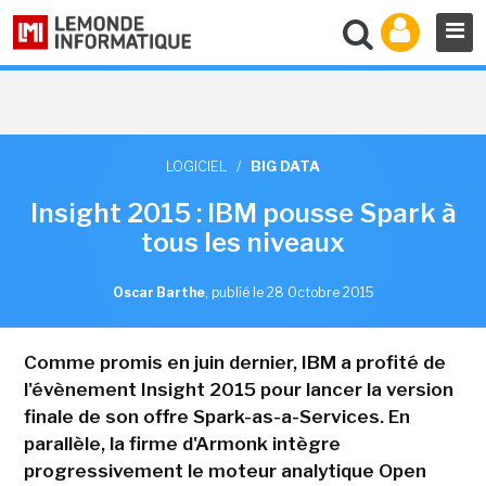
LOGICIEL
/
BIG DATA
Insight 2015 : IBM pousse Spark à
tous les niveaux
Oscar Barthe
,
publié le 28 Octobre 2015
Comme promis en juin dernier, IBM a profité de
l'évènement Insight 2015 pour lancer la version
finale de son offre Spark-as-a-Services. En
parallèle, la firme d'Armonk intègre
progressivement le moteur analytique Open