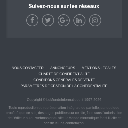
Suivez-nous sur les réseaux
NOUS CONTACTER
ANNONCEURS
MENTIONS LÉGALES
CHARTE DE CONFIDENTIALITÉ
CONDITIONS GÉNÉRALES DE VENTE
PARAMÈTRES DE GESTION DE LA CONFIDENTIALITÉ
Copyright © LeMondeInformatique.fr 1997-2026
Toute reproduction ou représentation intégrale ou partielle, par quelque
procédé que ce soit, des pages publiées sur ce site, faite sans l'autorisation
de l'éditeur ou du webmaster du site LeMondeInformatique.fr est illicite et
constitue une contrefaçon.