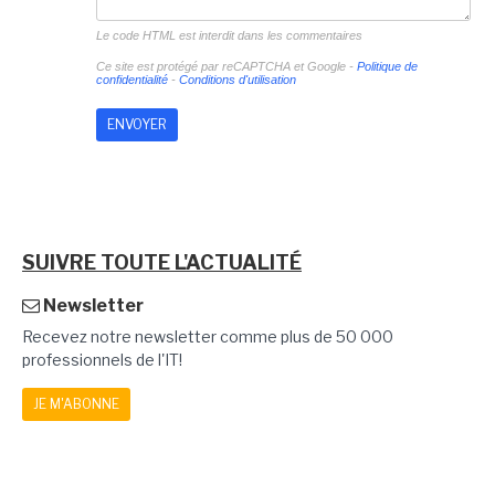
Le code HTML est interdit dans les commentaires
Ce site est protégé par reCAPTCHA et Google -
Politique de
confidentialité
-
Conditions d'utilisation
SUIVRE TOUTE L'ACTUALITÉ
Newsletter
Recevez notre newsletter comme plus de 50 000
professionnels de l'IT!
JE M'ABONNE