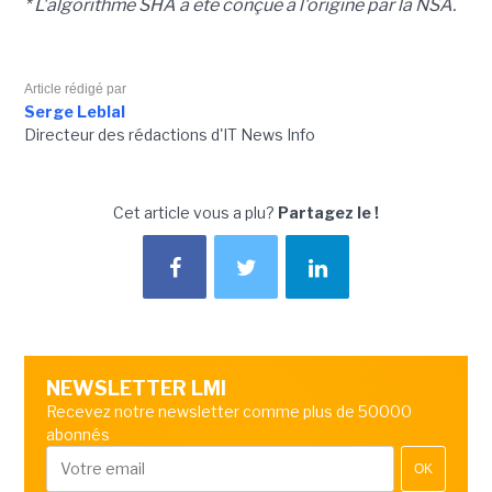
* L'algorithme SHA a été conçue
à l'origine
par la NSA.
Article rédigé par
Serge Leblal
Directeur des rédactions d'IT News Info
Cet article vous a plu?
Partagez le !
NEWSLETTER LMI
Recevez notre newsletter comme plus de 50000
abonnés
OK