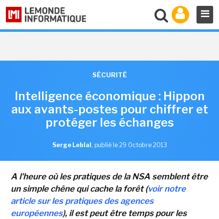
SÉCURITÉ
Intelligence économique : Hippon
aux avants-postes pour chiffrer et
protéger les échanges
Serge Leblal
,
publié le 29 Octobre 2013
A l'heure où les pratiques de la NSA semblent être
un simple chêne qui cache la forêt (
voir notre
article sur les pratiques des agences
européennes
), il est peut être temps pour les