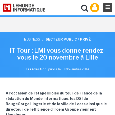
BUSINESS
/
SECTEUR PUBLIC / PRIVÉ
IT Tour : LMI vous donne rendez-
vous le 20 novembre à Lille
La rédaction
,
publié le 13 Novembre 2014
A l'occasion de l'étape lilloise du tour de France de la
rédaction du Monde Informatique, les DSI de
RougeGorge Lingerie et de la ville de Leers ainsi que le
directeur de l'efficience d'Ircem Groupe viennent
témoigner.