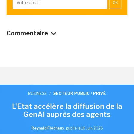
OK
Commentaire
BUSINESS
/
SECTEUR PUBLIC / PRIVÉ
L'Etat accélère la diffusion de la
GenAI auprès des agents
Reynald Fléchaux
,
publié le 16 Juin 2026