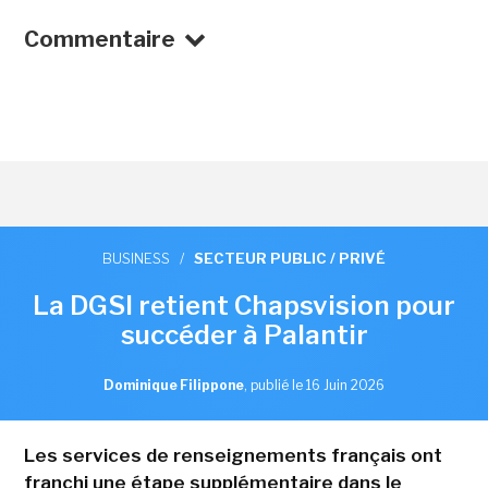
Commentaire
BUSINESS
/
SECTEUR PUBLIC / PRIVÉ
La DGSI retient Chapsvision pour
succéder à Palantir
Dominique Filippone
,
publié le 16 Juin 2026
Les services de renseignements français ont
franchi une étape supplémentaire dans le