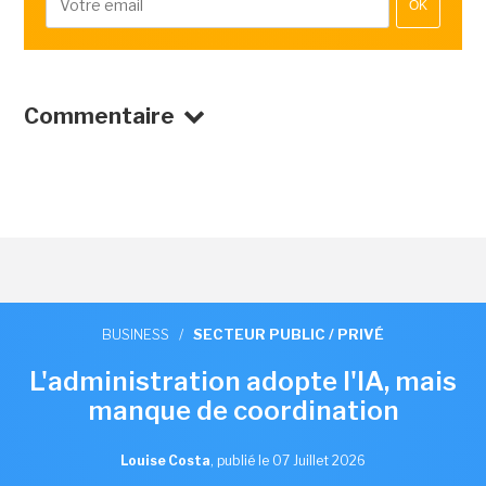
OK
Commentaire
BUSINESS
/
SECTEUR PUBLIC / PRIVÉ
L'administration adopte l'IA, mais
manque de coordination
Louise Costa
,
publié le 07 Juillet 2026