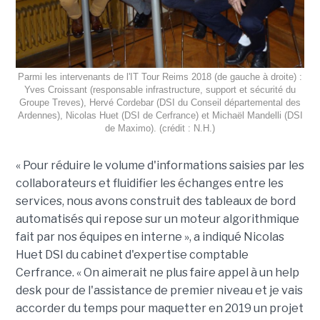
Parmi les intervenants de l'IT Tour Reims 2018 (de gauche à droite) :
Yves Croissant (responsable infrastructure, support et sécurité du
Groupe Treves), Hervé Cordebar (DSI du Conseil départemental des
Ardennes), Nicolas Huet (DSI de Cerfrance) et Michaël Mandelli (DSI
de Maximo). (crédit : N.H.)
« Pour réduire le volume d'informations saisies par les
collaborateurs et fluidifier les échanges entre les
services, nous avons construit des tableaux de bord
automatisés qui repose sur un moteur algorithmique
fait par nos équipes en interne », a indiqué Nicolas
Huet DSI du cabinet d'expertise comptable
Cerfrance. « On aimerait ne plus faire appel à un help
desk pour de l'assistance de premier niveau et je vais
accorder du temps pour maquetter en 2019 un projet