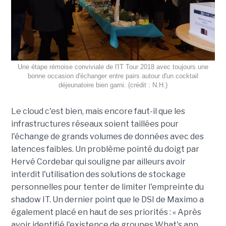
Une étape rémoise conviviale de l'IT Tour 2018 avec toujours une
bonne occasion d'échanger entre pairs autour d'un cocktail
déjeunatoire bien garni. (crédit : N.H.)
Le cloud c'est bien, mais encore faut-il que les
infrastructures réseaux soient taillées pour
l'échange de grands volumes de données avec des
latences faibles. Un problème pointé du doigt par
Hervé Cordebar qui souligne par ailleurs avoir
interdit l'utilisation des solutions de stockage
personnelles pour tenter de limiter l'empreinte du
shadow IT. Un dernier point que le DSI de Maximo a
également placé en haut de ses priorités : « Après
avoir identifié l'existence de groupes What's app