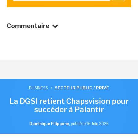
Commentaire
BUSINESS
/
SECTEUR PUBLIC / PRIVÉ
La DGSI retient Chapsvision pour
succéder à Palantir
Dominique Filippone
,
publié le 16 Juin 2026