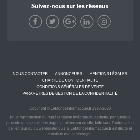
Suivez-nous sur les réseaux
NOUS CONTACTER
ANNONCEURS
MENTIONS LÉGALES
CHARTE DE CONFIDENTIALITÉ
CONDITIONS GÉNÉRALES DE VENTE
PARAMÈTRES DE GESTION DE LA CONFIDENTIALITÉ
Copyright © LeMondeInformatique.fr 1997-2026
Toute reproduction ou représentation intégrale ou partielle, par quelque
procédé que ce soit, des pages publiées sur ce site, faite sans l'autorisation
de l'éditeur ou du webmaster du site LeMondeInformatique.fr est illicite et
constitue une contrefaçon.