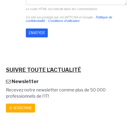
Le code HTML est interdit dans les commentaires
Ce site est protégé par reCAPTCHA et Google -
Politique de
confidentialité
-
Conditions d'utilisation
SUIVRE TOUTE L'ACTUALITÉ
Newsletter
Recevez notre newsletter comme plus de 50 000
professionnels de l'IT!
JE M'ABONNE