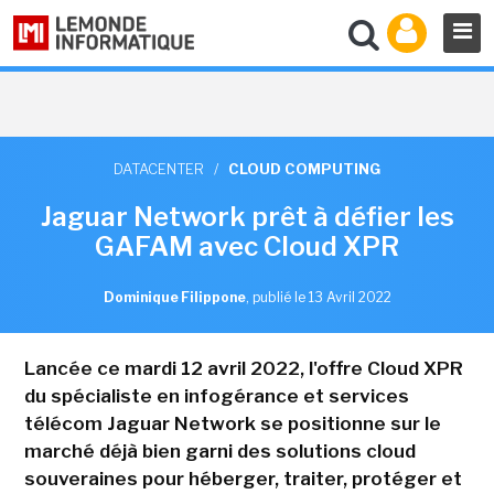
DATACENTER
/
CLOUD COMPUTING
Jaguar Network prêt à défier les
GAFAM avec Cloud XPR
Dominique Filippone
,
publié le 13 Avril 2022
Lancée ce mardi 12 avril 2022, l'offre Cloud XPR
du spécialiste en infogérance et services
télécom Jaguar Network se positionne sur le
marché déjà bien garni des solutions cloud
souveraines pour héberger, traiter, protéger et