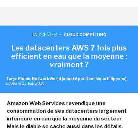
DATACENTER
/
CLOUD COMPUTING
Les datacenters AWS 7 fois plus
efficient en eau que la moyenne :
vraiment ?
Taryn Plumb, NetworkWorld (adapté par Dominique Filippone)
,
publié le 23 Juin 2026
Amazon Web Services revendique une
consommation de ses datacenters largement
inférieure en eau que la moyenne du secteur.
Mais le diable se cache aussi dans les détails.