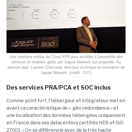
Une interface unifiée de Cloud XPR pour accéder à l'ensemble des
services et modules gérés par Jaguar Network est proposée. Au
premier plan Laurent Cheyssial, directeur technique et innovation de
Jaguar Network. (crédit : D.F.)
Des services PRA/PCA et SOC inclus
Comme point fort, l'hébergeur et intégrateur met en
avant ca caractéristique de « géo redondance » et
une localisation des données hébergées uniquement
en France dans ses datacenters certifiés HDS et ISO
27001. « On se différencie avec de la très haute