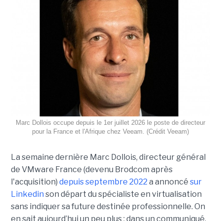
Marc Dollois occupe depuis le 1er juillet 2026 le poste de directeur
pour la France et l'Afrique chez Veeam. (Crédit Veeam)
La semaine dernière Marc Dollois, directeur général
de VMware France (devenu Brodcom après
l'acquisition)
depuis septembre 2022
a annoncé
sur
Linkedin
son départ du spécialiste en virtualisation
sans indiquer sa future destinée professionnelle. On
en sait aujourd’hui un peu plus : dans un communiqué,