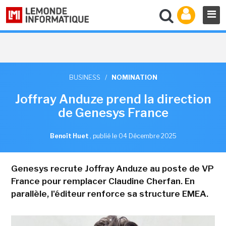
BUSINESS
/
NOMINATION
Joffray Anduze prend la direction
de Genesys France
Benoît Huet
,
publié le 04 Décembre 2025
Genesys recrute Joffray Anduze au poste de VP
France pour remplacer Claudine Cherfan. En
parallèle, l'éditeur renforce sa structure EMEA.