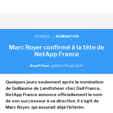
BUSINESS
/
NOMINATION
Marc Royer confirmé à la tête de
NetApp France
Benoît Huet
,
publié le 24 Juin 2026
Quelques jours seulement après la nomination
de Guillaume de Landtsheer chez Dell France,
NetApp France annonce officiellement le nom
de son successeur à sa direction. Il s'agit de
Marc Royer, qui assurait déjà l'intérim.