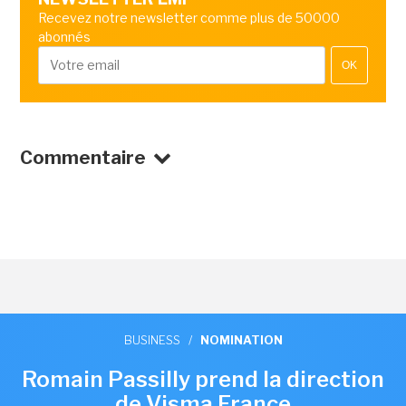
Recevez notre newsletter comme plus de 50000
abonnés
OK
Commentaire
BUSINESS
/
NOMINATION
Romain Passilly prend la direction
de Visma France