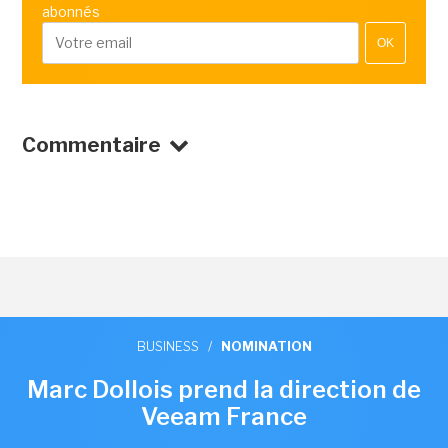
abonnés
OK
Commentaire
BUSINESS
/
NOMINATION
Marc Dollois prend la direction de
Veeam France