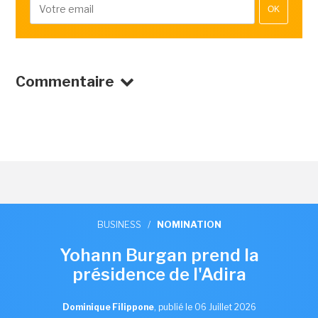
OK
Commentaire
BUSINESS
/
NOMINATION
Yohann Burgan prend la
présidence de l'Adira
Dominique Filippone
,
publié le 06 Juillet 2026