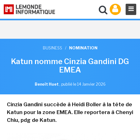
BUSINESS
/
NOMINATION
Katun nomme Cinzia Gandini DG
EMEA
Benoît Huet
,
publié le 14 Janvier 2026
Cinzia Gandini succède à Heidi Boller à la tête de
Katun pour la zone EMEA. Elle reportera à Chenyi
Chiu, pdg de Katun.