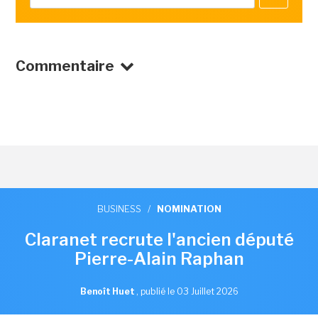
Commentaire
BUSINESS
/
NOMINATION
Claranet recrute l'ancien député
Pierre-Alain Raphan
Benoît Huet
,
publié le 03 Juillet 2026