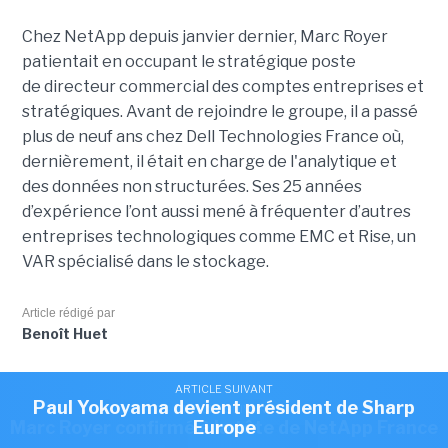
Chez NetApp depuis janvier dernier, Marc Royer
patientait en occupant le stratégique poste
de directeur commercial des comptes entreprises et
stratégiques. Avant de rejoindre le groupe, il a passé
plus de neuf ans chez Dell Technologies France où,
dernièrement, il était en charge de l'analytique et
des données non structurées. Ses 25 années
d’expérience l’ont aussi mené à fréquenter d’autres
entreprises technologiques comme EMC et Rise, un
VAR spécialisé dans le stockage.
Article rédigé par
Benoît Huet
ARTICLE SUIVANT
ARTICLE SUIVANT
Cet article vous a plu?
Partagez le !
Romain Passilly prend la direction de Visma
Paul Yokoyama devient président de Sharp
ARTICLE SUIVANT
Marc Royer confirmé à la tête de NetApp France
Europe
France