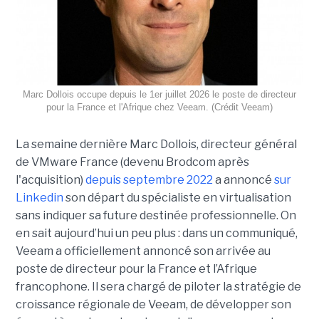
Marc Dollois occupe depuis le 1er juillet 2026 le poste de directeur
pour la France et l'Afrique chez Veeam. (Crédit Veeam)
La semaine dernière Marc Dollois, directeur général
de VMware France (devenu Brodcom après
l'acquisition)
depuis septembre 2022
a annoncé
sur
Linkedin
son départ du spécialiste en virtualisation
sans indiquer sa future destinée professionnelle. On
en sait aujourd’hui un peu plus : dans un communiqué,
Veeam a officiellement annoncé son arrivée au
poste de directeur pour la France et l’Afrique
francophone. Il sera chargé de piloter la stratégie de
croissance régionale de Veeam, de développer son