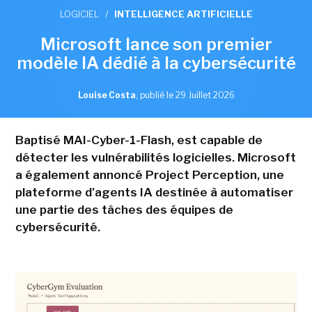
LOGICIEL
/
INTELLIGENCE ARTIFICIELLE
Microsoft lance son premier
modèle IA dédié à la cybersécurité
Louise Costa
,
publié le 29 Juillet 2026
Baptisé MAI-Cyber-1-Flash, est capable de
détecter les vulnérabilités logicielles. Microsoft
a également annoncé Project Perception, une
plateforme d'agents IA destinée à automatiser
une partie des tâches des équipes de
cybersécurité.