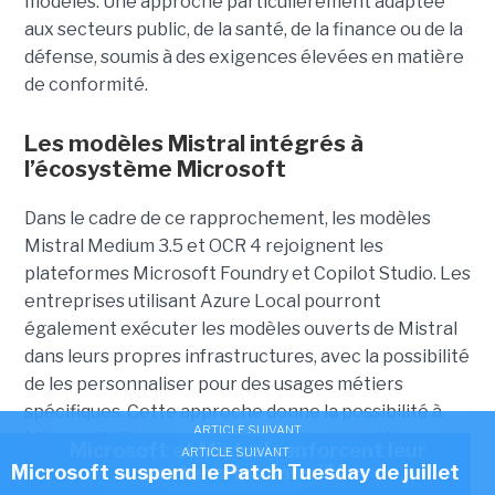
modèles. Une approche particulièrement adaptée
aux secteurs public, de la santé, de la finance ou de la
défense, soumis à des exigences élevées en matière
de conformité.
Les modèles Mistral intégrés à
l’écosystème Microsoft
Dans le cadre de ce rapprochement, les modèles
Mistral Medium 3.5 et OCR 4 rejoignent les
plateformes Microsoft Foundry et Copilot Studio. Les
entreprises utilisant Azure Local pourront
également exécuter les modèles ouverts de Mistral
dans leurs propres infrastructures, avec la possibilité
de les personnaliser pour des usages métiers
spécifiques.
Cette approche donne la possibilité à
ARTICLE SUIVANT
Microsoft d’élargir son portefeuille de modèles
Microsoft et Mistral renforcent leur
ARTICLE SUIVANT
disponibles sur Azure au-delà de ses partenariats
Microsoft suspend le Patch Tuesday de juillet
partenariat dans l'IA
historiques, notamment avec OpenAI. Pour Mistral,