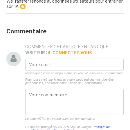
WeTransfer renonce aux données utilisateurs pour entrainer
son IA
Commentaire
COMMENTER CET ARTICLE EN TANT QUE
VISITEUR
OU
CONNECTEZ-VOUS
Renseignez votre email pour être prévenu d'un nouveau commentaire
Pour tout savoir sur la manière dont nous traitons vos données
personnelles, consultez notre
Charte de Confidentialité.
Le code HTML est interdit dans les commentaires
Ce site est protégé par reCAPTCHA et Google -
Politique de