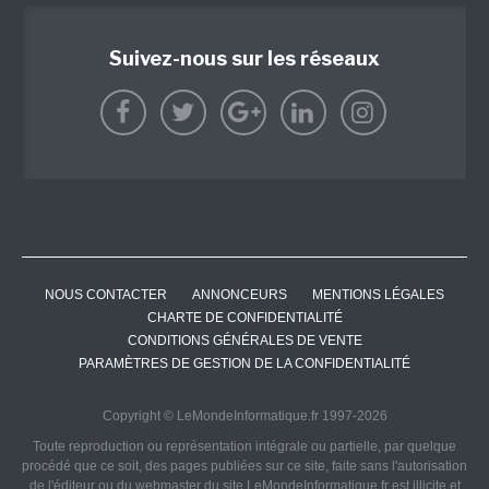
Suivez-nous sur les réseaux
NOUS CONTACTER
ANNONCEURS
MENTIONS LÉGALES
CHARTE DE CONFIDENTIALITÉ
CONDITIONS GÉNÉRALES DE VENTE
PARAMÈTRES DE GESTION DE LA CONFIDENTIALITÉ
Copyright © LeMondeInformatique.fr 1997-2026
Toute reproduction ou représentation intégrale ou partielle, par quelque
procédé que ce soit, des pages publiées sur ce site, faite sans l'autorisation
de l'éditeur ou du webmaster du site LeMondeInformatique.fr est illicite et