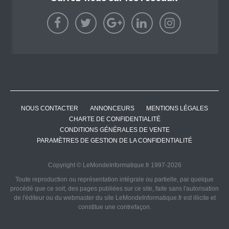
NOUS CONTACTER
ANNONCEURS
MENTIONS LÉGALES
CHARTE DE CONFIDENTIALITÉ
CONDITIONS GÉNÉRALES DE VENTE
PARAMÈTRES DE GESTION DE LA CONFIDENTIALITÉ
Copyright © LeMondeInformatique.fr 1997-2026
Toute reproduction ou représentation intégrale ou partielle, par quelque
procédé que ce soit, des pages publiées sur ce site, faite sans l'autorisation
de l'éditeur ou du webmaster du site LeMondeInformatique.fr est illicite et
constitue une contrefaçon.