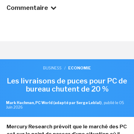
Commentaire
BUSINESS
/
ECONOMIE
Les livraisons de puces pour PC de
bureau chutent de 20 %
Mark Hachman, PC World (adapté par Serge Leblal)
,
publié le 05
Juin 2026
Mercury Research prévoit que le marché des PC