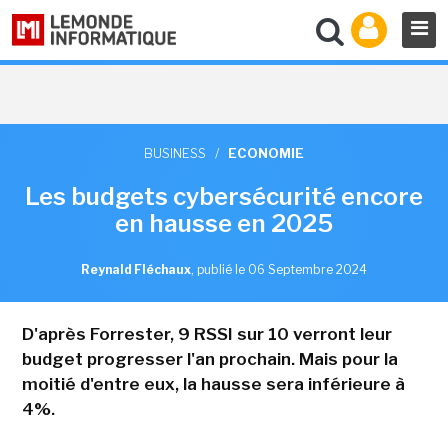
BUSINESS
/
ECONOMIE
Les budgets cybersécurité encore
en hausse en 2025
Reynald Fléchaux
,
publié le 06 Septembre 2024
D'après Forrester, 9 RSSI sur 10 verront leur
budget progresser l'an prochain. Mais pour la
moitié d'entre eux, la hausse sera inférieure à
4%.