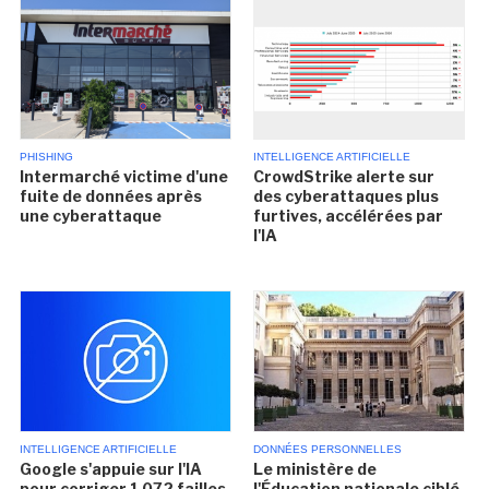
PHISHING
INTELLIGENCE ARTIFICIELLE
Intermarché victime d'une
CrowdStrike alerte sur
fuite de données après
des cyberattaques plus
une cyberattaque
furtives, accélérées par
l'IA
INTELLIGENCE ARTIFICIELLE
DONNÉES PERSONNELLES
Google s'appuie sur l'IA
Le ministère de
pour corriger 1 072 failles
l'Éducation nationale ciblé