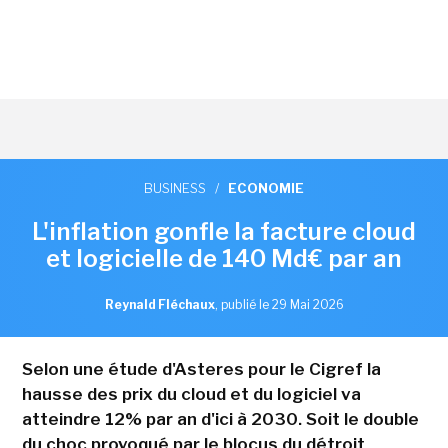
BUSINESS
/
ECONOMIE
L'inflation gonfle la facture cloud
et logicielle de 140 Md€ par an
Reynald Fléchaux
,
publié le 29 Mai 2026
Selon une étude d'Asteres pour le Cigref la
hausse des prix du cloud et du logiciel va
atteindre 12% par an d'ici à 2030. Soit le double
du choc provoqué par le blocus du détroit