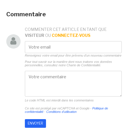
Commentaire
COMMENTER CET ARTICLE EN TANT QUE
VISITEUR
OU
CONNECTEZ-VOUS
Renseignez votre email pour être prévenu d'un nouveau commentaire
Pour tout savoir sur la manière dont nous traitons vos données
personnelles, consultez notre
Charte de Confidentialité.
Le code HTML est interdit dans les commentaires
Ce site est protégé par reCAPTCHA et Google -
Politique de
confidentialité
-
Conditions d'utilisation