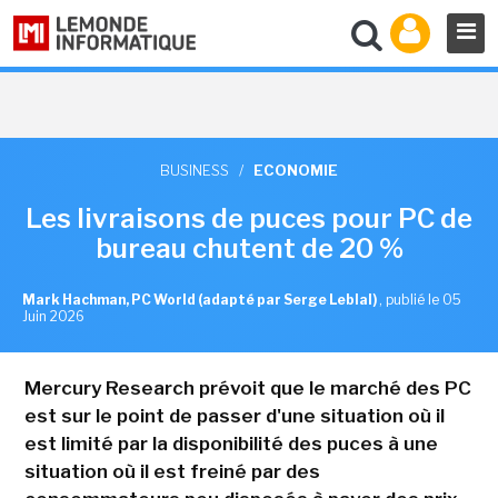
BUSINESS
/
ECONOMIE
Les livraisons de puces pour PC de
bureau chutent de 20 %
Mark Hachman, PC World (adapté par Serge Leblal)
,
publié le 05
Juin 2026
Mercury Research prévoit que le marché des PC
est sur le point de passer d'une situation où il
est limité par la disponibilité des puces à une
situation où il est freiné par des