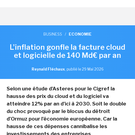
BUSINESS
/
ECONOMIE
L'inflation gonfle la facture cloud
et logicielle de 140 Md€ par an
Reynald Fléchaux
,
publié le 29 Mai 2026
Selon une étude d'Asteres pour le Cigref la
hausse des prix du cloud et du logiciel va
atteindre 12% par an d'ici à 2030. Soit le double
du choc provoqué par le blocus du détroit
d'Ormuz pour l'économie européenne. Car la
hausse de ces dépenses cannibalise les
investissements des entreprises.