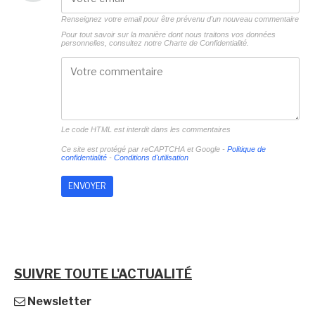
Renseignez votre email pour être prévenu d'un nouveau commentaire
Pour tout savoir sur la manière dont nous traitons vos données
personnelles, consultez notre
Charte de Confidentialité.
Le code HTML est interdit dans les commentaires
Ce site est protégé par reCAPTCHA et Google -
Politique de
confidentialité
-
Conditions d'utilisation
SUIVRE TOUTE L'ACTUALITÉ
Newsletter