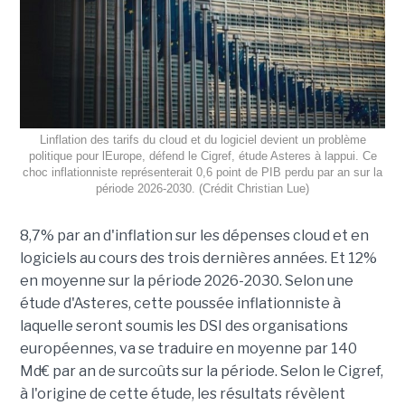
Linflation des tarifs du cloud et du logiciel devient un problème
politique pour lEurope, défend le Cigref, étude Asteres à lappui. Ce
choc inflationniste représenterait 0,6 point de PIB perdu par an sur la
période 2026-2030. (Crédit Christian Lue)
8,7% par an d'inflation sur les dépenses cloud et en
logiciels au cours des trois dernières années. Et 12%
en moyenne sur la période 2026-2030. Selon une
étude d'Asteres, cette poussée inflationniste à
laquelle seront soumis les DSI des organisations
européennes, va se traduire en moyenne par 140
Md€ par an de surcoûts sur la période. Selon le Cigref,
à l'origine de cette étude, les résultats révèlent