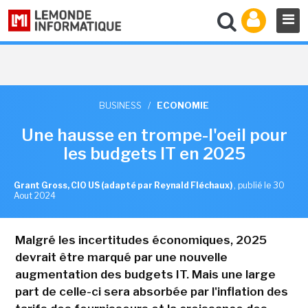
BUSINESS
/
ECONOMIE
Une hausse en trompe-l'oeil pour
les budgets IT en 2025
Grant Gross, CIO US (adapté par Reynald Fléchaux)
,
publié le 30
Aout 2024
Malgré les incertitudes économiques, 2025
devrait être marqué par une nouvelle
augmentation des budgets IT. Mais une large
part de celle-ci sera absorbée par l'inflation des