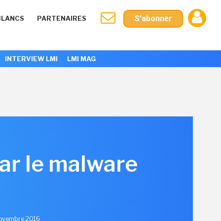
S'abonner
BLANCS
PARTENAIRES
INTERVIEW LMI
LMI MAG
par le malware
Novembre 2016