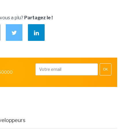
 vous a plu?
Partagez le !
OK
 50000
veloppeurs