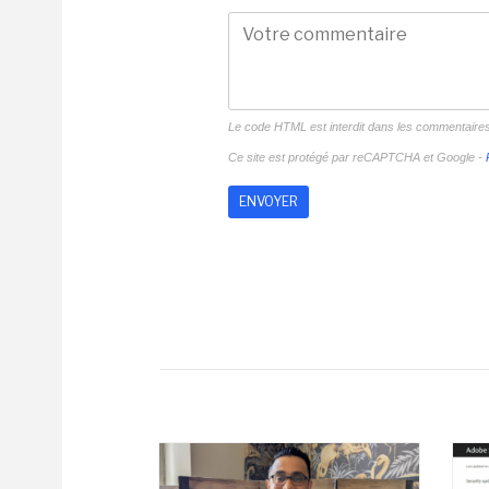
Le code HTML est interdit dans les commentaire
Ce site est protégé par reCAPTCHA et Google -