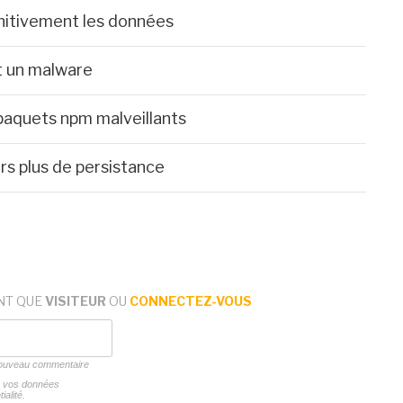
initivement les données
t un malware
paquets npm malveillants
rs plus de persistance
NT QUE
VISITEUR
OU
CONNECTEZ-VOUS
 nouveau commentaire
ns vos données
ialité.