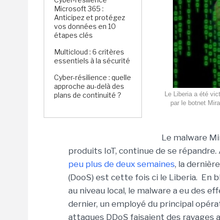
Microsoft 365 :
Anticipez et protégez
vos données en 10
étapes clés
Multicloud : 6 critères
essentiels à la sécurité
Cyber-résilience : quelle
approche au-delà des
Le Liberia a été vi
plans de continuité ?
par le botnet Mir
Le malware Mir
produits IoT, continue de se répandre. 
peu plus de deux semaines
, la derniè
(DooS) est cette fois ci le Liberia. En
au niveau local, le malware a eu des e
dernier, un employé du principal opéra
attaques DDoS faisaient des ravages au