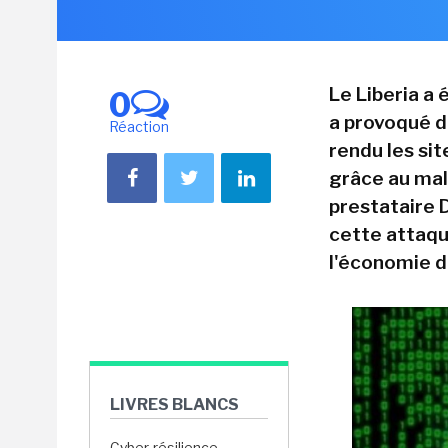
Le Liberia a
0
a provoqué d
Réaction
rendu les sit
grâce au mal
prestataire 
cette attaqu
l'économie d
LIVRES BLANCS
Cyber-résilience