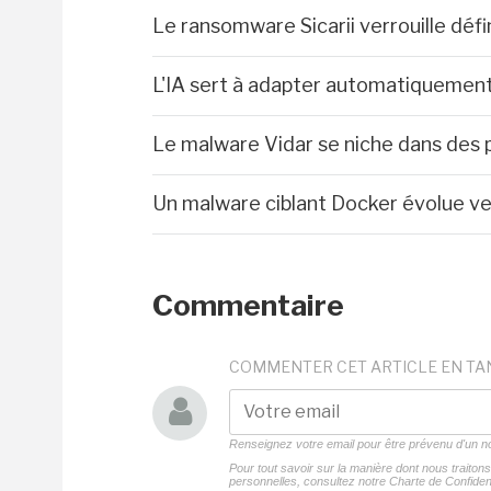
Le ransomware Sicarii verrouille déf
L'IA sert à adapter automatiquemen
Le malware Vidar se niche dans des 
Un malware ciblant Docker évolue ve
Commentaire
COMMENTER CET ARTICLE EN TA
Renseignez votre email pour être prévenu d'un
Pour tout savoir sur la manière dont nous traito
personnelles, consultez notre
Charte de Confident