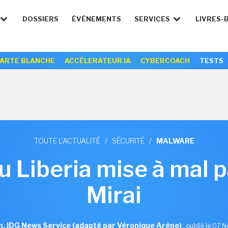
DOSSIERS
ÉVÉNEMENTS
SERVICES
LIVRES-
ARTE BLANCHE
ACCÉLERATEUR IA
CYBERCOACH
TESTS
TOUTE L'ACTUALITÉ
/
SÉCURITÉ
/
MALWARE
 Liberia mise à mal 
Mirai
n, IDG News Service (adapté par Véronique Arène)
,
publié le 07 