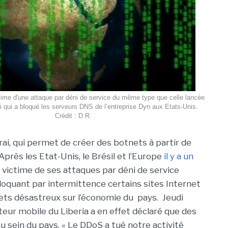
ctime d'une attaque par déni de service du même type que celle lancée
ai qui a bloqué les serveurs DNS de l’entreprise Dyn aux Etats-Unis.
Crédit : D.R.
ai, qui permet de créer des botnets à partir de
Après les Etat-Unis, le Brésil et l’Europe
il y a un
re victime de ses attaques par déni de service
 bloquant par intermittence certains sites Internet
ffets désastreux sur l’économie du pays. Jeudi
teur mobile du Liberia a en effet déclaré que des
 sein du pays. « Le DDoS a tué notre activité