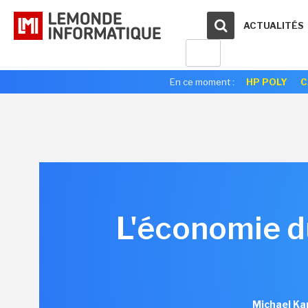
ACTUALITÉS
En ce moment :
HP POLY
C
L'économie du
Michael Ka