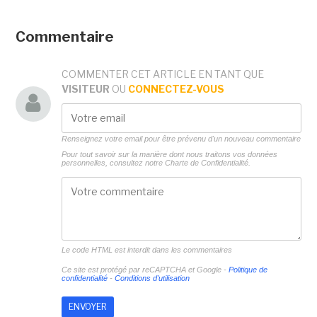
Commentaire
COMMENTER CET ARTICLE EN TANT QUE
VISITEUR
OU
CONNECTEZ-VOUS
Renseignez votre email pour être prévenu d'un nouveau commentaire
Pour tout savoir sur la manière dont nous traitons vos données
personnelles, consultez notre
Charte de Confidentialité.
Le code HTML est interdit dans les commentaires
Ce site est protégé par reCAPTCHA et Google -
Politique de
confidentialité
-
Conditions d'utilisation