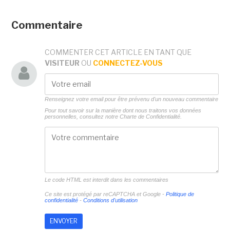
Commentaire
COMMENTER CET ARTICLE EN TANT QUE
VISITEUR
OU
CONNECTEZ-VOUS
Renseignez votre email pour être prévenu d'un nouveau commentaire
Pour tout savoir sur la manière dont nous traitons vos données
personnelles, consultez notre
Charte de Confidentialité.
Le code HTML est interdit dans les commentaires
Ce site est protégé par reCAPTCHA et Google -
Politique de
confidentialité
-
Conditions d'utilisation