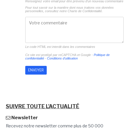
Renseignez votre email pour être prévenu d'un nouveau commentaire
Pour tout savoir sur la manière dont nous traitons vos données
personnelles, consultez notre
Charte de Confidentialité.
Le code HTML est interdit dans les commentaires
Ce site est protégé par reCAPTCHA et Google -
Politique de
confidentialité
-
Conditions d'utilisation
SUIVRE TOUTE L'ACTUALITÉ
Newsletter
Recevez notre newsletter comme plus de 50 000