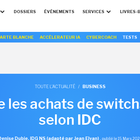
DOSSIERS
ÉVÉNEMENTS
SERVICES
LIVRES-
ARTE BLANCHE
ACCÉLERATEUR IA
CYBERCOACH
TESTS
TOUTE L'ACTUALITÉ
/
BUSINESS
e les achats de switc
selon IDC
Denise Dubie, IDG NS (adapté par Jean Elyan)
,
publié le 15 Mars 20