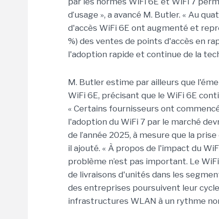
par les normes WiFi 6E et WiFi 7 perm
d’usage », a avancé M. Butler. « Au qu
d'accès WiFi 6E ont augmenté et repr
%) des ventes de points d'accès en rapp
l'adoption rapide et continue de la tec
M. Butler estime par ailleurs que l'ém
WiFi 6E, précisant que le WiFi 6E con
« Certains fournisseurs ont commencé 
l'adoption du WiFi 7 par le marché devr
de l’année 2025, à mesure que la prise 
il ajouté. « À propos de l'impact du Wi
problème n’est pas important. Le WiF
de livraisons d'unités dans les segment
des entreprises poursuivent leur cycle
infrastructures WLAN à un rythme nor