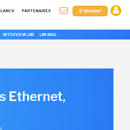
S'abonner
BLANCS
PARTENAIRES
INTERVIEW LMI
LMI MAG
hs Ethernet,
24