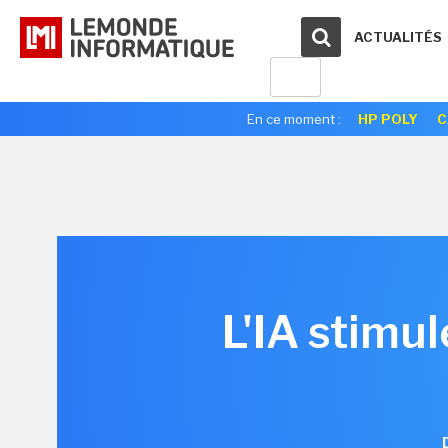
ACTUALITÉS
En ce moment :
HP POLY
C
L'IA stimul