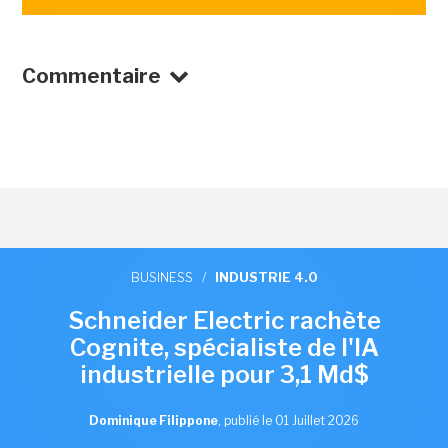
Commentaire
BUSINESS
/
INDUSTRIE 4.0
Schneider Electric rachète
Cognite, spécialiste de l'IA
industrielle pour 3,1 Md$
Dominique Filippone
,
publié le 01 Juillet 2026