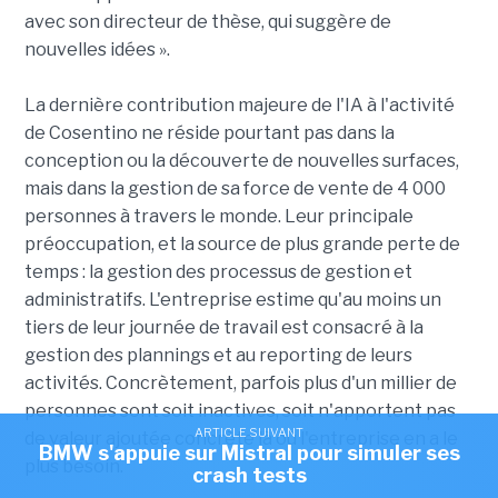
avec son directeur de thèse, qui suggère de
nouvelles idées ».
La dernière contribution majeure de l'IA à l'activité
de Cosentino ne réside pourtant pas dans la
conception ou la découverte de nouvelles surfaces,
mais dans la gestion de sa force de vente de 4 000
personnes à travers le monde. Leur principale
préoccupation, et la source de plus grande perte de
temps : la gestion des processus de gestion et
administratifs. L'entreprise estime qu'au moins un
tiers de leur journée de travail est consacré à la
gestion des plannings et au reporting de leurs
activités. Concrètement, parfois plus d'un millier de
personnes sont soit inactives, soit n'apportent pas
ARTICLE SUIVANT
de valeur ajoutée concrète là où l'entreprise en a le
BMW s'appuie sur Mistral pour simuler ses
plus besoin.
crash tests