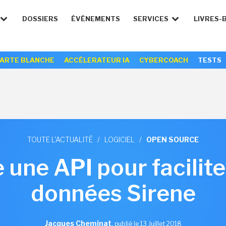
DOSSIERS
ÉVÉNEMENTS
SERVICES
LIVRES-
ARTE BLANCHE
ACCÉLERATEUR IA
CYBERCOACH
TESTS
TOUTE L'ACTUALITÉ
/
LOGICIEL
/
OPEN SOURCE
e une API pour facilite
données Sirene
Jacques Cheminat
,
publié le 13 Juillet 2018