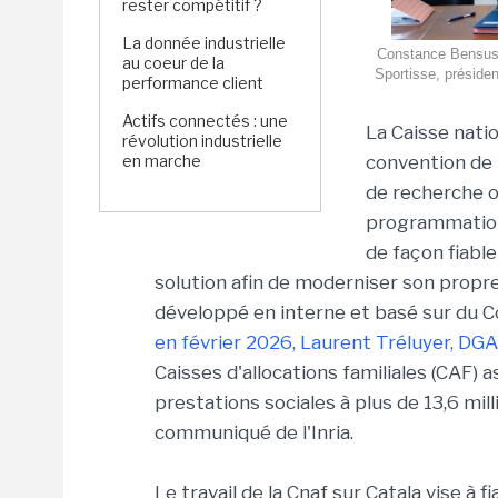
rester compétitif ?
La donnée industrielle
Constance Bensussa
au coeur de la
Sportisse, présiden
performance client
Actifs connectés : une
La Caisse natio
révolution industrielle
en marche
convention de p
de recherche o
programmation 
de façon fiable
solution afin de moderniser son propre
développé en interne et basé sur du C
en février 2026, Laurent Tréluyer, DGA
Caisses d'allocations familiales (CAF)
prestations sociales à plus de 13,6 mil
communiqué de l'Inria.
Le travail de la Cnaf sur Catala vise à f