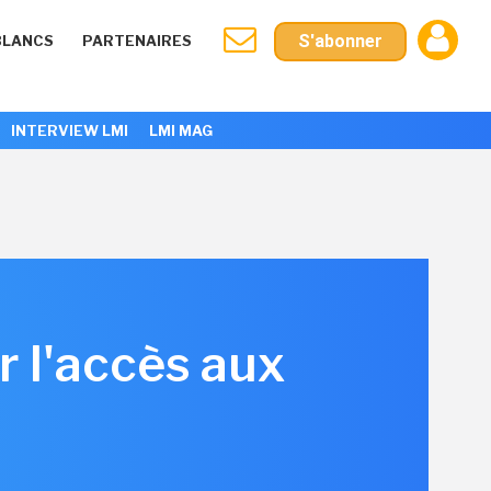
S'abonner
BLANCS
PARTENAIRES
INTERVIEW LMI
LMI MAG
r l'accès aux