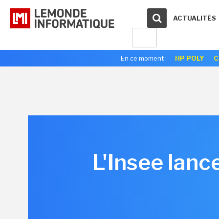
ACTUALITÉS
En ce moment :
HP POLY
C
L'Insee lanc