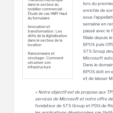
lors du premie
dans le secteur du
mobilier commercial :
enrichie de so
Étude de cas HMY Haut
sous l'appellat
du formulaire
semaine en ren
Innovation et
passé avec le f
transformation : Les
défis de la digitalisation
filiale depuis 
dans le secteur de la
BPOS puis Offi
location
STS Group devi
Ransomware et
Microsoft autor
stockage : Comment
sécuriser son
Dans le domain
infrastructure
BPOS doit en e
et de laisser M
« Notre objectif est de propose aux T
services de Microsoft et notre offre d
fondateur de STS Group et PDG de Risc
les applications développées par l'é