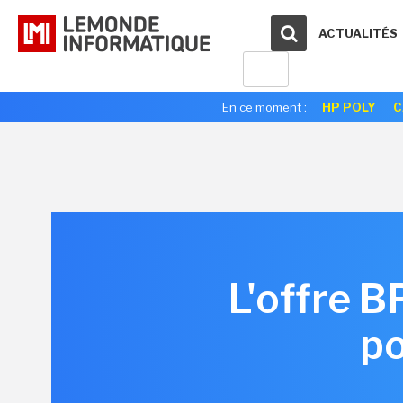
ACTUALITÉS
En ce moment :
HP POLY
C
L'offre B
po