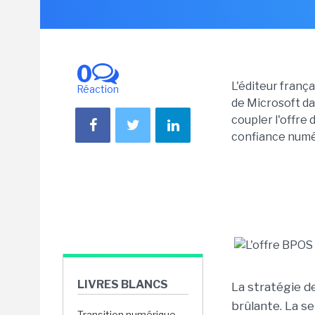
0
L'éditeur franç
Réaction
de Microsoft dan
coupler l'offre
confiance numér
LIVRES BLANCS
La stratégie d
brûlante. La se
Transition numérique