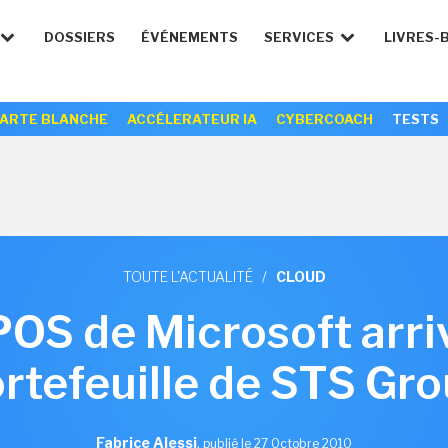
DOSSIERS
ÉVÉNEMENTS
SERVICES
LIVRES-
ARTE BLANCHE
ACCÉLERATEUR IA
CYBERCOACH
TESTS
TOUTE L'ACTUALITÉ
/
CLOUD
POS de Microsoft arri
rtefeuille de STS Gr
Fabrice Alessi
,
publié le 27 Octobre 2010