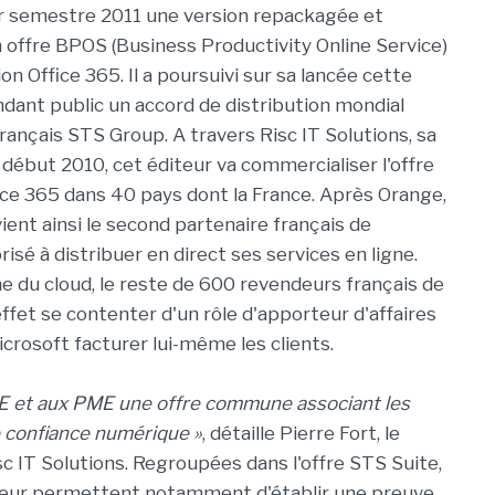
r semestre 2011 une version repackagée et
n offre BPOS (Business Productivity Online Service)
ion Office 365. Il a poursuivi sur sa lancée cette
dant public un accord de distribution mondial
rançais STS Group. A travers Risc IT Solutions, sa
le début 2010, cet éditeur va commercialiser l'offre
ce 365 dans 40 pays dont la France. Après Orange,
ent ainsi le second partenaire français de
isé à distribuer en direct ses services en ligne.
e du cloud, le reste de 600 revendeurs français de
ffet se contenter d'un rôle d'apporteur d'affaires
icrosoft facturer lui-même les clients.
PE et aux PME une offre commune associant les
e confiance numérique »
, détaille Pierre Fort, le
 IT Solutions. Regroupées dans l'offre STS Suite,
diteur permettent notamment d'établir une preuve