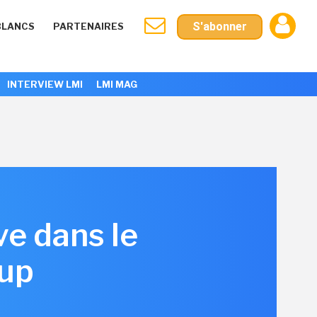
S'abonner
BLANCS
PARTENAIRES
INTERVIEW LMI
LMI MAG
ve dans le
oup