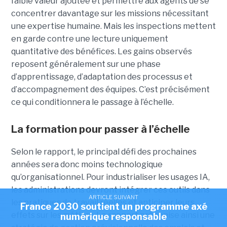
faible valeur ajoutée et permettre aux agents de se
concentrer davantage sur les missions nécessitant
une expertise humaine. Mais les inspections mettent
en garde contre une lecture uniquement
quantitative des bénéfices. Les gains observés
reposent généralement sur une phase
d’apprentissage, d’adaptation des processus et
d’accompagnement des équipes. C’est précisément
ce qui conditionnera le passage à l’échelle.
La formation pour passer à l’échelle
Selon le rapport, le principal défi des prochaines
années sera donc moins technologique
qu’organisationnel. Pour industrialiser les usages IA,
les administrations devront intégrer ces outils dans
ARTICLE SUIVANT
les pratiques de travail réelles et anticiper leurs
France 2030 soutient un programme axé
effets sur les métiers. Le rapport préconise ainsi une
numérique responsable