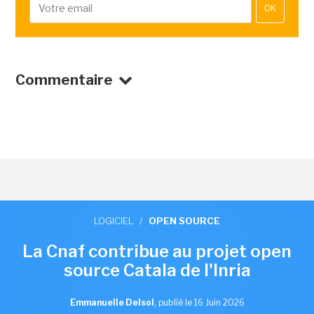
OK
Commentaire
LOGICIEL
/
OPEN SOURCE
La Cnaf contribue au projet open
source Catala de l'Inria
Emmanuelle Delsol
,
publié le 16 Juin 2026