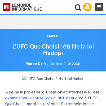
EMPLOI
L'UFC-Que Choisir étrille la loi
Hadopi
Vincent Delfau
,
publié le 19 Juin 2008
A peine le projet de loi Création et Internet a-t-il été
examiné par le conseil des ministres
que, déjà, l'UFC-
Que Choisir monte au créneau. Et l'association ne