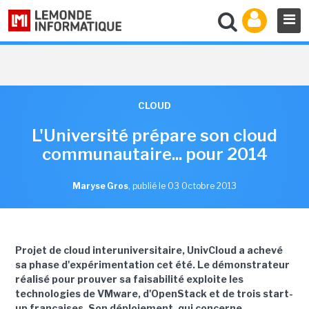
CLOUD
L'Université prépare son cloud
communautaire... pour 2014
Maryse Gros
,
publié le 03 Octobre 2013
Projet de cloud interuniversitaire, UnivCloud a achevé
sa phase d'expérimentation cet été. Le démonstrateur
réalisé pour prouver sa faisabilité exploite les
technologies de VMware, d'OpenStack et de trois start-
up françaises. Son déploiement, qui concerne