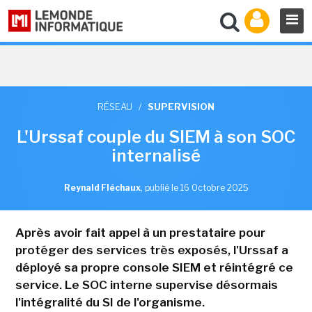
RÉSEAU
/
SUPERVISION
L'Urssaf couple du SIEM à son SOC
internalisé
Reynald Fléchaux
,
publié le 16 Octobre 2025
Après avoir fait appel à un prestataire pour
protéger des services très exposés, l'Urssaf a
déployé sa propre console SIEM et réintégré ce
service. Le SOC interne supervise désormais
l'intégralité du SI de l'organisme.