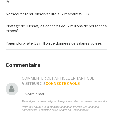
IA
Netscout étend l'observabilité aux réseaux WiFi 7
Piratage de l'Urssaf, les données de 12 millions de personnes
exposées
Pajemploi piraté, 1,2 million de données de salariés volées
Commentaire
COMMENTER CET ARTICLE EN TANT QUE
VISITEUR
OU
CONNECTEZ-VOUS
Renseignez votre email pour être prévenu d'un nouveau commentaire
Pour tout savoir sur la manière dont nous traitons vos données
personnelles, consultez notre
Charte de Confidentialité.