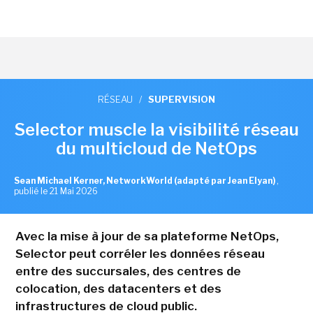
RÉSEAU
/
SUPERVISION
Selector muscle la visibilité réseau
du multicloud de NetOps
Sean Michael Kerner, NetworkWorld (adapté par Jean Elyan)
,
publié le 21 Mai 2026
Avec la mise à jour de sa plateforme NetOps,
Selector peut corréler les données réseau
entre des succursales, des centres de
colocation, des datacenters et des
infrastructures de cloud public.