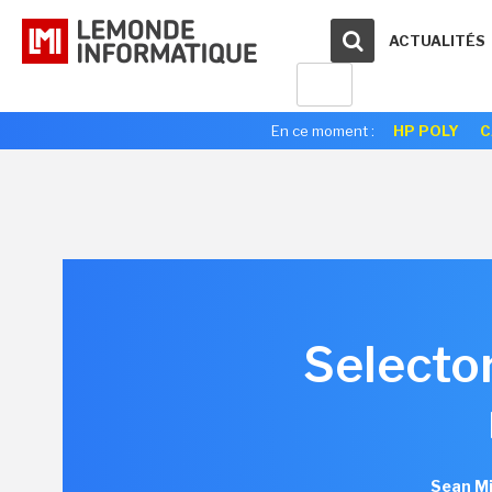
ACTUALITÉS
En ce moment :
HP POLY
C
Selector
Sean Mi