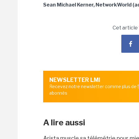
Sean Michael Kerner, NetworkWorld (ad
Cet article
NEWSLETTER LMI
Recevez notre newsletter comme plus de
abonnés
A lire aussi
Arista muscle sa télémétrie pour mi