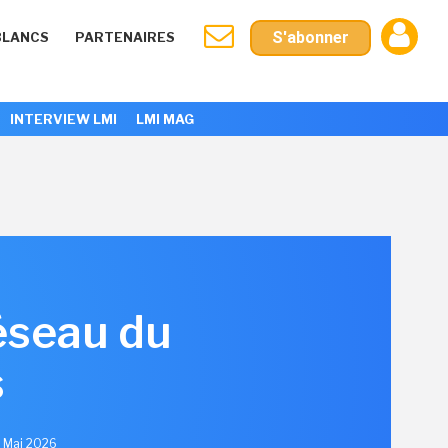
S'abonner
BLANCS
PARTENAIRES
INTERVIEW LMI
LMI MAG
réseau du
s
1 Mai 2026