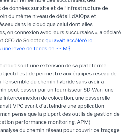
élée sur l’ensemble des succursales, des
s de données sur site et de l’infrastructure de
soin du même niveau de détail, d’AIOps et
éseau dans le cloud que celui dont elles
s, en connexion avec leurs succursales », a déclaré
t CEO de Selector,
qui avait accéléré le
 une levée de fonds de 33 M$
.
lticloud sont une extension de sa plateforme
 L'objectif est de permettre aux équipes réseau de
r l'ensemble du chemin hybride sans avoir à
emin peut passer par un fournisseur SD-Wan, une
ne interconnexion de colocation, une passerelle
ansit VPC avant d'atteindre une application
man pense que la plupart des outils de gestion de
lication performance monitoring, APM)
analyse du chemin réseau pour couvrir ce traçage