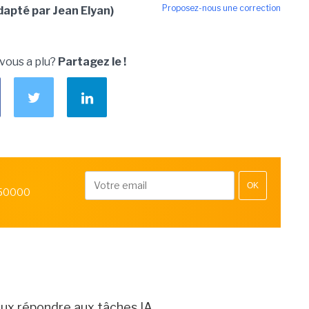
Proposez-nous une correction
apté par Jean Elyan)
 vous a plu?
Partagez le !
OK
 50000
eux répondre aux tâches IA