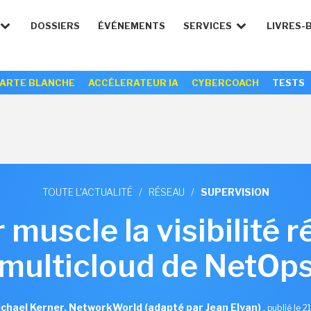
DOSSIERS
ÉVÉNEMENTS
SERVICES
LIVRES-
ARTE BLANCHE
ACCÉLERATEUR IA
CYBERCOACH
TESTS
TOUTE L'ACTUALITÉ
/
RÉSEAU
/
SUPERVISION
 muscle la visibilité 
multicloud de NetOp
chael Kerner, NetworkWorld (adapté par Jean Elyan)
,
publié le 2