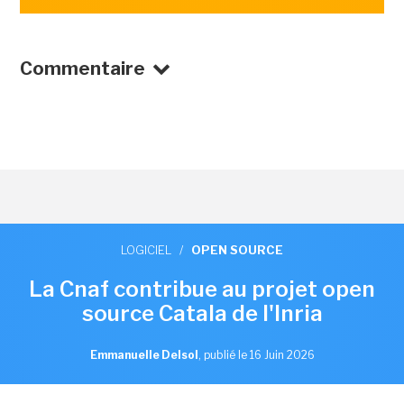
Commentaire
LOGICIEL
/
OPEN SOURCE
La Cnaf contribue au projet open
source Catala de l'Inria
Emmanuelle Delsol
,
publié le 16 Juin 2026