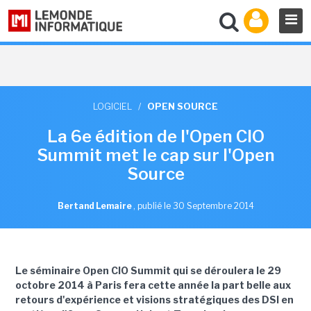
LOGICIEL
/
OPEN SOURCE
La 6e édition de l'Open CIO
Summit met le cap sur l'Open
Source
Bertand Lemaire
,
publié le 30 Septembre 2014
Le séminaire Open CIO Summit qui se déroulera le 29
octobre 2014 à Paris fera cette année la part belle aux
retours d'expérience et visions stratégiques des DSI en