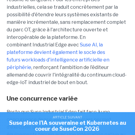
industrielles, cela se traduit concrètement par la
possibilité d'étendre leurs systèmes existants de
manière incrémentale, sans remplacement complet
du parc OT, grâce à l'architecture ouverte et
interopérable de la plateforme. En
combinant Industrial Edge avec
Suse AI, la
plateforme devient également le socle des
futurs workloads d'intelligence artificielle en
périphérie
, renforçant l'ambition de l’éditeur
allemand de couvrir l'intégralité du continuum cloud-
edge-IoT industriel de bout en bout.
Une concurrence variée
Reste que Suse Industrial Edge fait face à une
ARTICLE SUIVANT
concurrence dense. AWS Greengrass permet
Suse place l'IA souveraine et Kubernetes au
d'exécuter des workloads locaux sur des
coeur de SuseCon 2026
équipements terrain avec une intégration native au