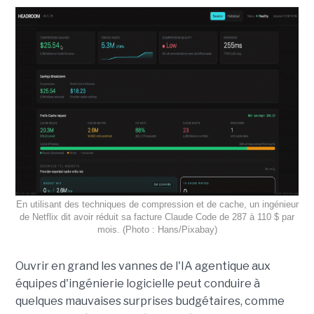
En utilisant des techniques de compression et de cache, un ingénieur
de Netflix dit avoir réduit sa facture Claude Code de 287 à 110 $ par
mois. (Photo : Hans/Pixabay)
Ouvrir en grand les vannes de l'IA agentique aux
équipes d'ingénierie logicielle peut conduire à
quelques mauvaises surprises budgétaires, comme