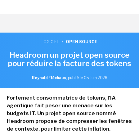
LOGICIEL
/
OPEN SOURCE
Headroom un projet open source
pour réduire la facture des tokens
Reynald Fléchaux
,
publié le 05 Juin 2026
Fortement consommatrice de tokens, l'IA
agentique fait peser une menace sur les
budgets IT. Un projet open source nommé
Headroom propose de compresser les fenêtres
de contexte, pour limiter cette inflation.