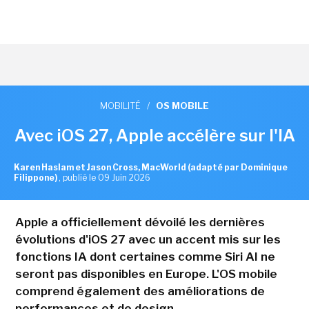
MOBILITÉ
/
OS MOBILE
Avec iOS 27, Apple accélère sur l'IA
Karen Haslam et Jason Cross, MacWorld (adapté par Dominique
Filippone)
,
publié le 09 Juin 2026
Apple a officiellement dévoilé les dernières
évolutions d'iOS 27 avec un accent mis sur les
fonctions IA dont certaines comme Siri AI ne
seront pas disponibles en Europe. L'OS mobile
comprend également des améliorations de
performances et de design.