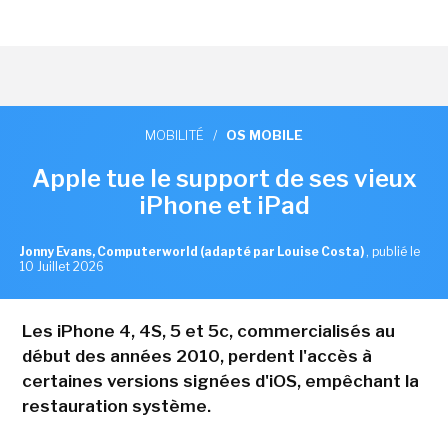
MOBILITÉ
/
OS MOBILE
Apple tue le support de ses vieux
iPhone et iPad
Jonny Evans, Computerworld (adapté par Louise Costa)
,
publié le
10 Juillet 2026
Les iPhone 4, 4S, 5 et 5c, commercialisés au
début des années 2010, perdent l'accès à
certaines versions signées d'iOS, empêchant la
restauration système.