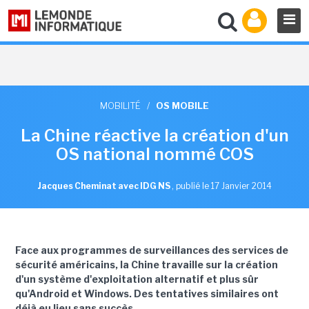
MOBILITÉ
/
OS MOBILE
La Chine réactive la création d'un
OS national nommé COS
Jacques Cheminat avec IDG NS
,
publié le 17 Janvier 2014
Face aux programmes de surveillances des services de
sécurité américains, la Chine travaille sur la création
d'un système d'exploitation alternatif et plus sûr
qu'Android et Windows. Des tentatives similaires ont
déjà eu lieu sans succès.