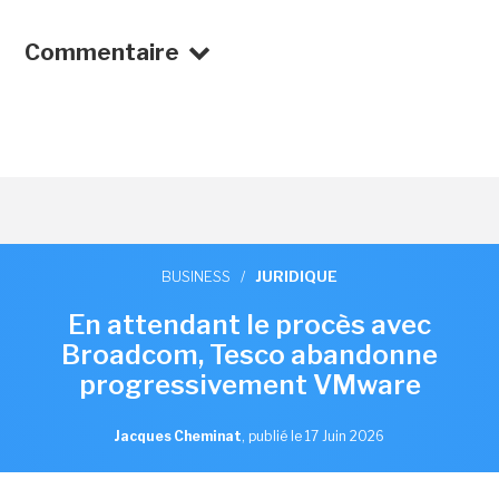
Commentaire
BUSINESS
/
JURIDIQUE
En attendant le procès avec
Broadcom, Tesco abandonne
progressivement VMware
Jacques Cheminat
,
publié le 17 Juin 2026