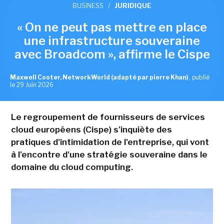
BUSINESS
/
JURIDIQUE
« On ne peut pas mettre en place
une infrastructure souveraine
avec Broadcom », affirme le Cispe
Maxwell Cooter, NetworkWorld (adapté par pierre Khan)
,
publié
le 29 Juin 2026
Le regroupement de fournisseurs de services
cloud européens (Cispe) s'inquiète des
pratiques d'intimidation de l'entreprise, qui vont
à l'encontre d'une stratégie souveraine dans le
domaine du cloud computing.