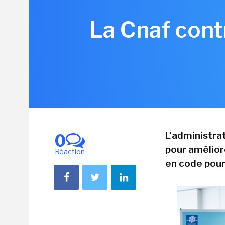
La Cnaf cont
L'administra
0
pour amélior
Réaction
en code pour 