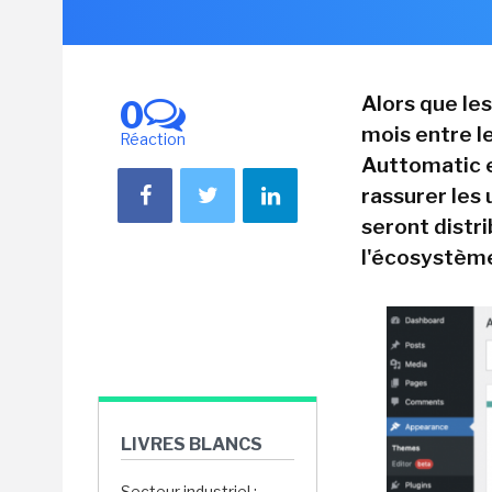
Alors que les
0
mois entre l
Réaction
Auttomatic e
rassurer les 
seront distr
l'écosystème
LIVRES BLANCS
Secteur industriel :