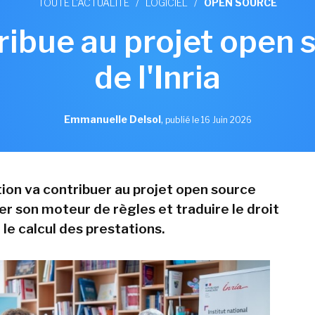
TOUTE L'ACTUALITÉ
/
LOGICIEL
/
OPEN SOURCE
ribue au projet open 
de l'Inria
Emmanuelle Delsol
,
publié le 16 Juin 2026
tion va contribuer au projet open source
er son moteur de règles et traduire le droit
le calcul des prestations.