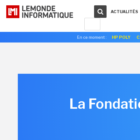
ACTUALITÉS
En ce moment :
HP POLY
C
La Fondati