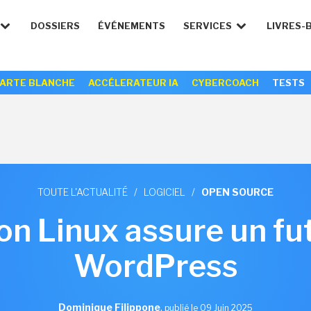
DOSSIERS
ÉVÉNEMENTS
SERVICES
LIVRES-
ARTE BLANCHE
ACCÉLERATEUR IA
CYBERCOACH
TESTS
TOUTE L'ACTUALITÉ
/
LOGICIEL
/
OPEN SOURCE
on Linux assure un fut
WordPress
Dominique Filippone
,
publié le 09 Juin 2025