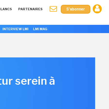
S'abonner
BLANCS
PARTENAIRES
INTERVIEW LMI
LMI MAG
ur serein à