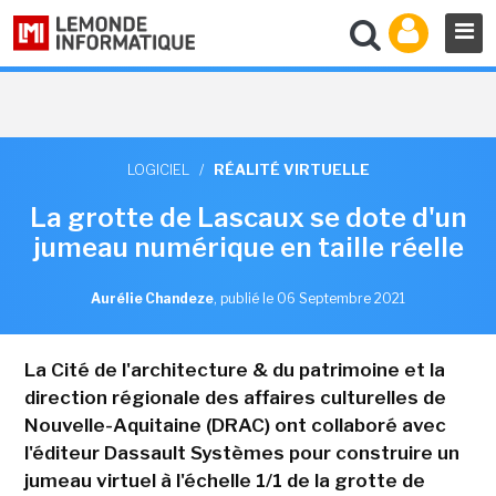
LOGICIEL
/
RÉALITÉ VIRTUELLE
La grotte de Lascaux se dote d'un
jumeau numérique en taille réelle
Aurélie Chandeze
,
publié le 06 Septembre 2021
La Cité de l'architecture & du patrimoine et la
direction régionale des affaires culturelles de
Nouvelle-Aquitaine (DRAC) ont collaboré avec
l'éditeur Dassault Systèmes pour construire un
jumeau virtuel à l'échelle 1/1 de la grotte de