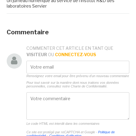
Un jumeau numérique au service de l'institut R&D des
laboratoires Servier
Commentaire
COMMENTER CET ARTICLE EN TANT QUE
VISITEUR
OU
CONNECTEZ-VOUS
Renseignez votre email pour être prévenu d'un nouveau commentaire
Pour tout savoir sur la manière dont nous traitons vos données
personnelles, consultez notre
Charte de Confidentialité.
Le code HTML est interdit dans les commentaires
Ce site est protégé par reCAPTCHA et Google -
Politique de
confidentialité
-
Conditions d'utilisation