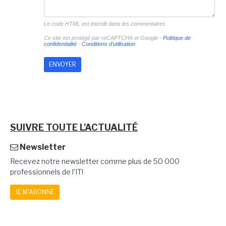
Le code HTML est interdit dans les commentaires
Ce site est protégé par reCAPTCHA et Google -
Politique de
confidentialité
-
Conditions d'utilisation
SUIVRE TOUTE L'ACTUALITÉ
Newsletter
Recevez notre newsletter comme plus de 50 000
professionnels de l'IT!
JE M'ABONNE