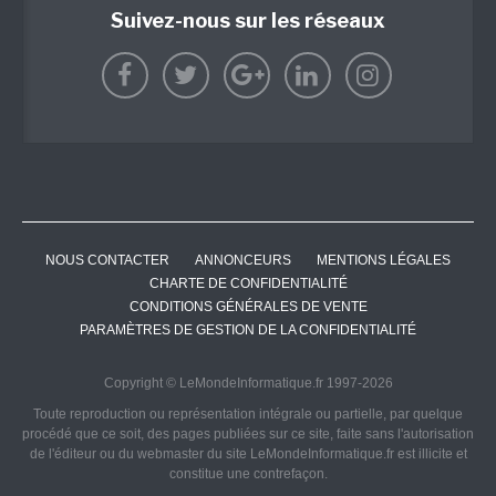
Suivez-nous sur les réseaux
NOUS CONTACTER
ANNONCEURS
MENTIONS LÉGALES
CHARTE DE CONFIDENTIALITÉ
CONDITIONS GÉNÉRALES DE VENTE
PARAMÈTRES DE GESTION DE LA CONFIDENTIALITÉ
Copyright © LeMondeInformatique.fr 1997-2026
Toute reproduction ou représentation intégrale ou partielle, par quelque
procédé que ce soit, des pages publiées sur ce site, faite sans l'autorisation
de l'éditeur ou du webmaster du site LeMondeInformatique.fr est illicite et
constitue une contrefaçon.