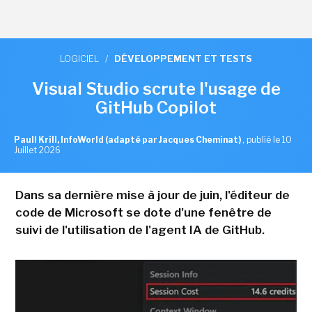
LOGICIEL
/
DÉVELOPPEMENT ET TESTS
Visual Studio scrute l'usage de
GitHub Copilot
Paull Krill, InfoWorld (adapté par Jacques Cheminat)
,
publié le 10
Juillet 2026
Dans sa dernière mise à jour de juin, l'éditeur de
code de Microsoft se dote d'une fenêtre de
suivi de l'utilisation de l'agent IA de GitHub.