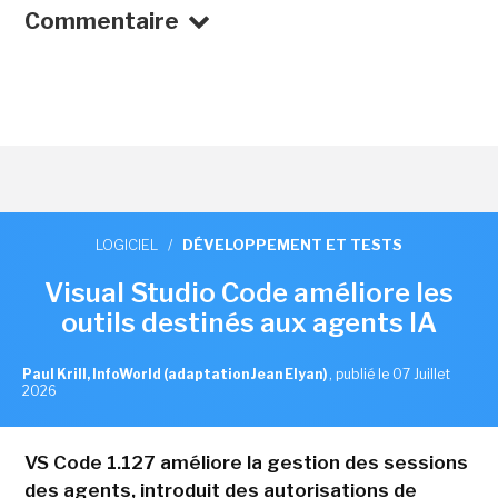
Commentaire
LOGICIEL
/
DÉVELOPPEMENT ET TESTS
Visual Studio Code améliore les
outils destinés aux agents IA
Paul Krill, InfoWorld (adaptation Jean Elyan)
,
publié le 07 Juillet
2026
VS Code 1.127 améliore la gestion des sessions
des agents, introduit des autorisations de