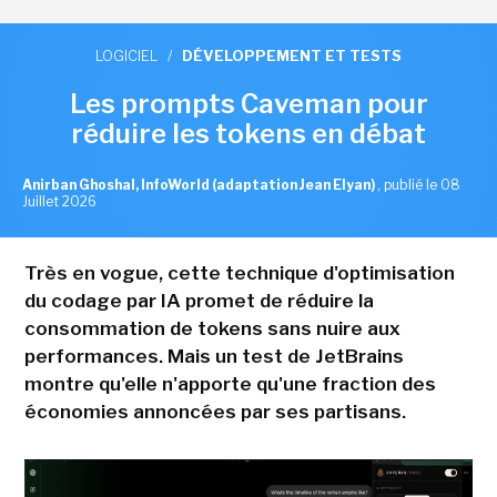
LOGICIEL
/
DÉVELOPPEMENT ET TESTS
Les prompts Caveman pour
réduire les tokens en débat
Anirban Ghoshal, InfoWorld (adaptation Jean Elyan)
,
publié le 08
Juillet 2026
Très en vogue, cette technique d'optimisation
du codage par IA promet de réduire la
consommation de tokens sans nuire aux
performances. Mais un test de JetBrains
montre qu'elle n'apporte qu'une fraction des
économies annoncées par ses partisans.